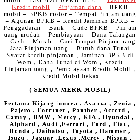
mobil – Take over BPKB motor –
Take over
Kredit mobil
–
Pinjaman dana
– BPKB
mobil – BPKB motor – Tempat Pinjam uang
– Agunan BPKB – Kredit Jaminan BPKB –
Penggadaian – Bank – Gade BPKB – Pinjam
uang mudah – Pembiayaan – Dana Talangan
– Cash – Murah – Cari Tempat Pinjam uang
– Jasa Pinjaman uang – Butuh dana Tunai –
Syarat kredit pinjaman , Jaminan BPKB di
Wom , Dana Tunai di Wom , Kredit
Pinjaman uang , Pembiayaan Kredit Mobil ,
Kredit Mobil bekas
( SEMUA MERK MOBIL)
Pertama Kijang innova , Avanza , Zenia ,
Pajero , Fortuner , Panther , Accord ,
Camry , BMW , Mercy , KIA , Hyundai ,
Alphard , Audi ,Ferrari , Ford , Fiat ,
Honda , Daihatsu , Toyota , Hammer ,
Isuzu , Jaguar ,Lexus ,Mercy , Nissan ,