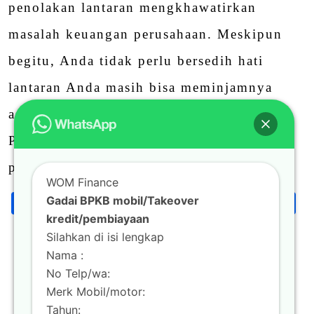
penolakan lantaran mengkhawatirkan
masalah keuangan perusahaan. Meskipun
begitu, Anda tidak perlu bersedih hati
lantaran Anda masih bisa meminjamnya
asalkan memenuhi persyaratan.
Persyaratannya cukup mudah. Anda hanya
perlu melengkapi beberapa …
WOM Finance
Facebook
Twitter
Email
LinkedIn
Blogger
Wha
S
Gadai BPKB mobil/Takeover
Share
kredit/pembiayaan
Silahkan di isi lengkap
Nama :
Continue Reading
No Telp/wa:
Merk Mobil/motor:
0
Tahun: