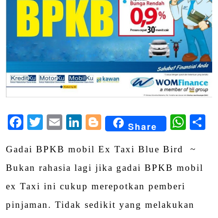
Facebook
Twitter
Email
LinkedIn
Blogger
Wha
S
Share
Gadai BPKB mobil Ex Taxi Blue Bird ~
Bukan rahasia lagi jika gadai BPKB mobil
ex Taxi ini cukup merepotkan pemberi
pinjaman. Tidak sedikit yang melakukan