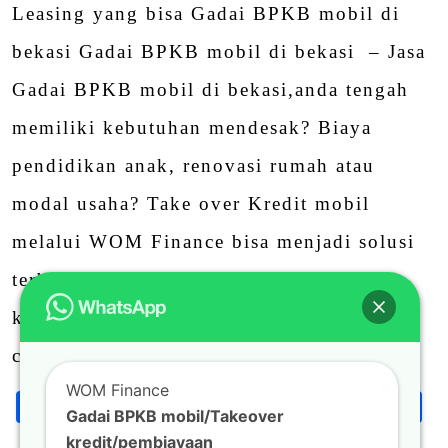
Leasing yang bisa Gadai BPKB mobil di
bekasi Gadai BPKB mobil di bekasi – Jasa
Gadai BPKB mobil di bekasi,anda tengah
memiliki kebutuhan mendesak? Biaya
pendidikan anak, renovasi rumah atau
modal usaha? Take over Kredit mobil
melalui WOM Finance bisa menjadi solusi
terbaik dalam pemenuhan berbagai
keperluan anda. Gadai BPKB Mobil proses
cepat kami bantu …
WOM Finance
Facebook
Twitter
Email
LinkedIn
Blogger
Wha
S
Share
Gadai BPKB mobil/Takeover
kredit/pembiayaan