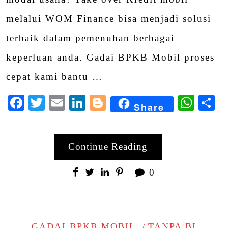
melalui WOM Finance bisa menjadi solusi
terbaik dalam pemenuhan berbagai
keperluan anda. Gadai BPKB Mobil proses
cepat kami bantu …
Facebook
Twitter
Email
LinkedIn
Blogger
Wha
S
Share
Continue Reading
0
GADAI BPKB MOBIL
TANPA BI