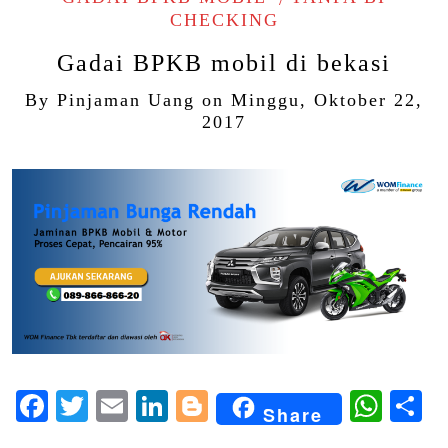
CHECKING
Gadai BPKB mobil di bekasi
By
Pinjaman Uang
on
Minggu, Oktober 22,
2017
Facebook
Twitter
Email
LinkedIn
Blogger
Wha
S
Share