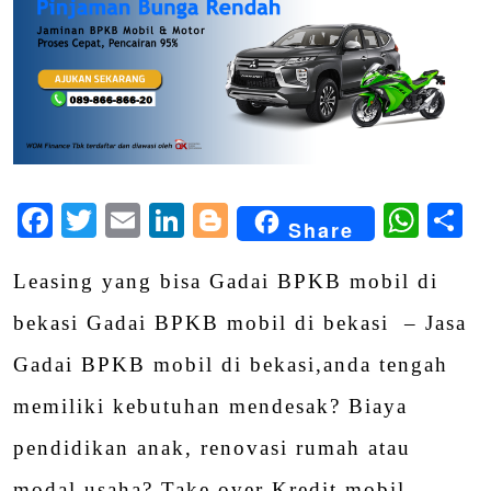
Facebook
Twitter
Email
LinkedIn
Blogger
Wha
S
Share
Leasing yang bisa Gadai BPKB mobil di
bekasi Gadai BPKB mobil di bekasi – Jasa
Gadai BPKB mobil di bekasi,anda tengah
memiliki kebutuhan mendesak? Biaya
pendidikan anak, renovasi rumah atau
modal usaha? Take over Kredit mobil