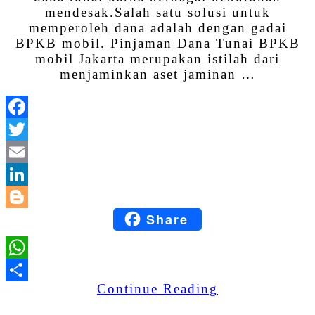
mendesak.Salah satu solusi untuk
memperoleh dana adalah dengan gadai
BPKB mobil. Pinjaman Dana Tunai BPKB
mobil Jakarta merupakan istilah dari
menjaminkan aset jaminan …
Facebook
Twitter
Email
LinkedIn
Share
Blogger
WhatsApp
Continue Reading
Share