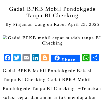
Gadai BPKB Mobil Pondokgede
Tanpa BI Checking
By
Pinjaman Uang
on
Rabu, April 23, 2025
Facebook
Twitter
Email
LinkedIn
Blogger
Wha
S
Share
Gadai BPKB Mobil Pondokgede Bekasi
Tanpa BI Checking Gadai BPKB Mobil
Pondokgede Tanpa BI Checking ~Temukan
solusi cepat dan aman untuk mendapatkan