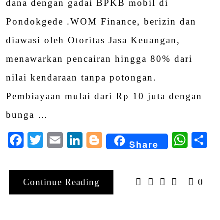
dana dengan gadai BPKB mobil di
Pondokgede .WOM Finance, berizin dan
diawasi oleh Otoritas Jasa Keuangan,
menawarkan pencairan hingga 80% dari
nilai kendaraan tanpa potongan.
Pembiayaan mulai dari Rp 10 juta dengan
bunga …
Facebook
Twitter
Email
LinkedIn
Blogger
Wha
S
Share
Continue Reading
0