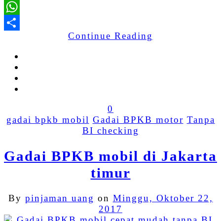
WhatsApp
Continue Reading
Share
0
gadai bpkb mobil
Gadai BPKB motor
Tanpa
BI checking
Gadai BPKB mobil di Jakarta
timur
By
pinjaman uang
on
Minggu, Oktober 22,
2017