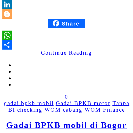
Email
LinkedIn
Share
Blogger
WhatsApp
Continue Reading
Share
0
gadai bpkb mobil
Gadai BPKB motor
Tanpa
BI checking
WOM cabang
WOM Finance
Gadai BPKB mobil di Bogor