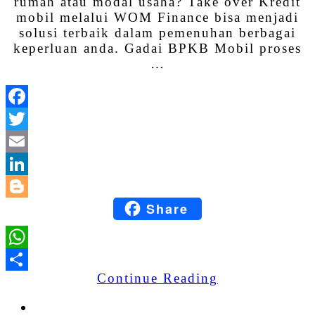
rumah atau modal usaha? Take over Kredit
mobil melalui WOM Finance bisa menjadi
solusi terbaik dalam pemenuhan berbagai
keperluan anda. Gadai BPKB Mobil proses
…
Facebook
Twitter
Email
LinkedIn
Share
Blogger
WhatsApp
Continue Reading
Share