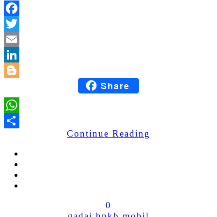
Facebook
Twitter
Email
LinkedIn
Share
Blogger
WhatsApp
Continue Reading
Share
0
gadai bpkb mobil