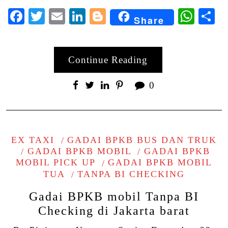
Facebook
Twitter
Email
LinkedIn
Blogger
Wha
S
Share
Continue Reading
0
EX TAXI
GADAI BPKB BUS DAN TRUK
GADAI BPKB MOBIL
GADAI BPKB
MOBIL PICK UP
GADAI BPKB MOBIL
TUA
TANPA BI CHECKING
Gadai BPKB mobil Tanpa BI
Checking di Jakarta barat