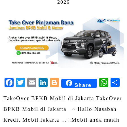
2026
Facebook
Twitter
Email
LinkedIn
Blogger
Wha
S
Share
TakeOver BPKB Mobil di Jakarta TakeOver
BPKB Mobil di Jakarta ~ Hallo Nasabah
Kredit Mobil Jakarta …! Mobil anda masih