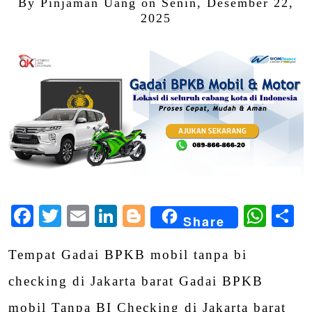
By
Pinjaman Uang
on
Senin, Desember 22,
2025
Facebook
Twitter
Email
LinkedIn
Blogger
Wha
S
Share
Tempat Gadai BPKB mobil tanpa bi
checking di Jakarta barat Gadai BPKB
mobil Tanpa BI Checking di Jakarta barat