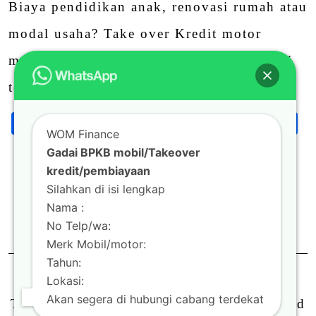
Biaya pendidikan anak, renovasi rumah atau
modal usaha? Take over Kredit motor
melalui WOM Finance bisa menjadi solusi
terbaik dalam pemenuhan berbagai …
Facebook
Twitter
Email
LinkedIn
Blogger
Wha
S
Share
WOM Finance
Gadai BPKB mobil/Takeover
kredit/pembiayaan
Continue Reading
Silahkan di isi lengkap
Nama :
0
No Telp/wa:
Merk Mobil/motor:
Tahun:
Lokasi:
Akan segera di hubungi cabang terdekat
Theme by
Scissor Themes
Proudly powered