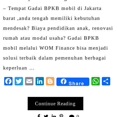
– Tempat Gadai BPKB mobil di Jakarta
barat ,anda tengah memiliki kebutuhan
mendesak? Biaya pendidikan anak, renovasi
rumah atau modal usaha? Gadai BPKB
mobil melalui WOM Finance bisa menjadi
solusi terbaik dalam pemenuhan berbagai
keperluan …
Facebook
Twitter
Email
LinkedIn
Blogger
Wha
S
Share
Continue Reading
0