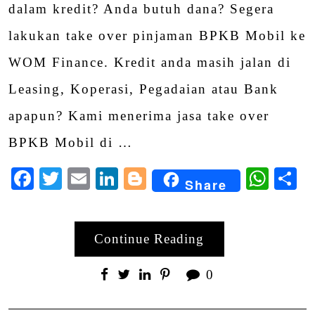
dalam kredit? Anda butuh dana? Segera
lakukan take over pinjaman BPKB Mobil ke
WOM Finance. Kredit anda masih jalan di
Leasing, Koperasi, Pegadaian atau Bank
apapun? Kami menerima jasa take over
BPKB Mobil di …
Facebook
Twitter
Email
LinkedIn
Blogger
Wha
S
Share
Continue Reading
0