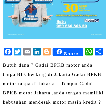
Facebook
Twitter
Email
LinkedIn
Blogger
Wha
S
Share
Butuh dana ? Gadai BPKB motor anda
tanpa BI Checking di Jakarta Gadai BPKB
motor tanpa di Jakarta – Tempat Gadai
BPKB motor Jakarta ,anda tengah memiliki
kebutuhan mendesak motor masih kredit ?