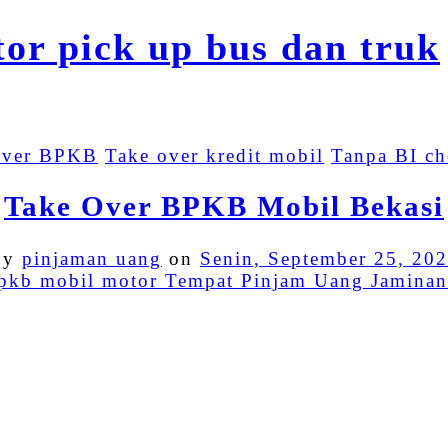
over BPKB
Take over kredit mobil
Tanpa BI ch
Take Over BPKB Mobil Bekasi
By
pinjaman uang
on
Senin, September 25, 20
Facebook
Twitter
Email
LinkedIn