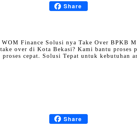
Share
Blogger
WhatsApp
Share
i? WOM Finance Solusi nya Take Over BPKB M
take over di Kota Bekasi? Kami bantu proses 
roses cepat. Solusi Tepat untuk kebutuhan a
Facebook
Twitter
Email
LinkedIn
Share
Blogger