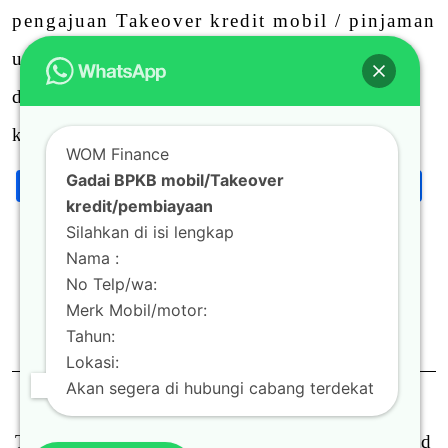
pengajuan Takeover kredit mobil / pinjaman
uang dengan BPKB yang masih kredit
dengan proses cepat. Solusi Tepat untuk
kebutuhan anda saat ini : …
WOM Finance
Facebook
Twitter
Email
LinkedIn
Blogger
Wha
S
Gadai BPKB mobil/Takeover
Share
kredit/pembiayaan
Silahkan di isi lengkap
Nama :
Continue Reading
No Telp/wa:
Merk Mobil/motor:
0
Tahun:
Lokasi:
Akan segera di hubungi cabang terdekat
Theme by
Scissor Themes
Proudly powered