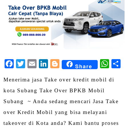
Facebook
Twitter
Email
LinkedIn
Blogger
Wha
S
Share
Menerima jasa Take over kredit mobil di
kota Subang Take Over BPKB Mobil
Subang ~ Anda sedang mencari Jasa Take
over Kredit Mobil yang bisa melayani
takeover di Kota anda? Kami bantu proses