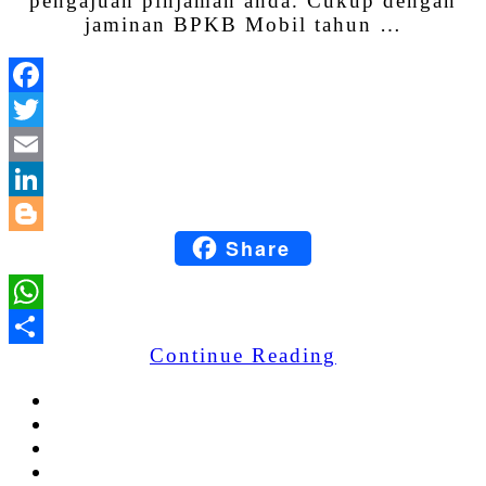
pengajuan pinjaman anda. Cukup dengan
jaminan BPKB Mobil tahun …
Facebook
Twitter
Email
LinkedIn
Share
Blogger
WhatsApp
Continue Reading
Share