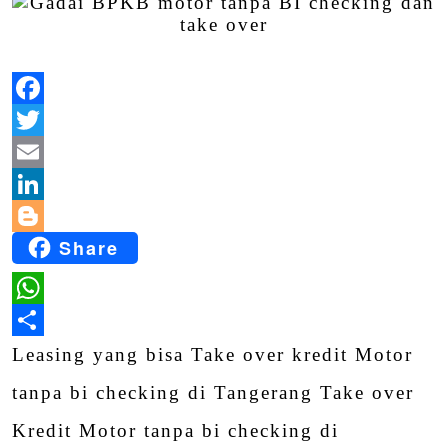
Facebook
Twitter
Email
LinkedIn
Share
Blogger
WhatsApp
Share
Leasing yang bisa Take over kredit Motor
tanpa bi checking di Tangerang Take over
Kredit Motor tanpa bi checking di