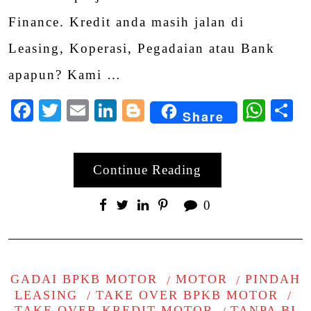
Finance. Kredit anda masih jalan di
Leasing, Koperasi, Pegadaian atau Bank
apapun? Kami …
Facebook
Twitter
Email
LinkedIn
Blogger
Wha
S
Share
Continue Reading
0
GADAI BPKB MOTOR
MOTOR
PINDAH
LEASING
TAKE OVER BPKB MOTOR
TAKE OVER KREDIT MOTOR
TANPA BI