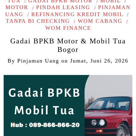
TUA
GADAI BPKB MOTOR
MOBIL
MOTOR
PINDAH LEASING
PINJAMAN
UANG
REFINANCING KREDIT MOBIL
TANPA BI CHECKING
WOM CABANG
WOM FINANCE
Gadai BPKB Motor & Mobil Tua
Bogor
By
Pinjaman Uang
on
Jumat, Juni 26, 2026