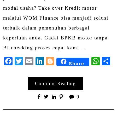
modal usaha? Take over Kredit motor
melalui WOM Finance bisa menjadi solusi
terbaik dalam pemenuhan berbagai
keperluan anda. Gadai BPKB motor tanpa
BI checking proses cepat kami …
Facebook
Twitter
Email
LinkedIn
Blogger
Wha
S
Share
Continue Reading
0