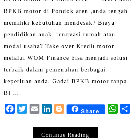
BPKB motor di Pondok aren ,anda tengah
memiliki kebutuhan mendesak? Biaya
pendidikan anak, renovasi rumah atau
modal usaha? Take over Kredit motor
melalui WOM Finance bisa menjadi solusi
terbaik dalam pemenuhan berbagai
keperluan anda. Gadai BPKB motor tanpa
BI …
Facebook
Twitter
Email
LinkedIn
Blogger
Wha
S
Share
Continue Reading