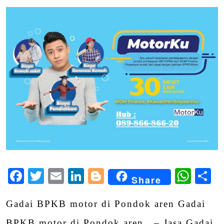
Facebook
Twitter
Email
LinkedIn
Blogger
Wha
S
Share
Gadai BPKB motor di Pondok aren Gadai
BPKB motor di Pondok aren – Jasa Gadai