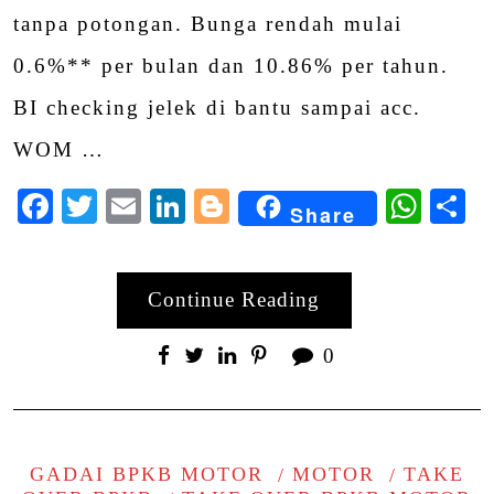
tanpa potongan. Bunga rendah mulai
0.6%** per bulan dan 10.86% per tahun.
BI checking jelek di bantu sampai acc.
WOM …
Facebook
Twitter
Email
LinkedIn
Blogger
Wha
S
Share
Continue Reading
0
GADAI BPKB MOTOR
MOTOR
TAKE