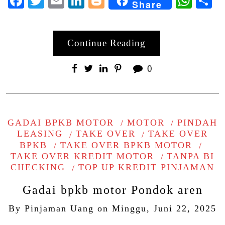
Facebook
Twitter
Email
LinkedIn
Blogger
Wha
S
Share
Continue Reading
0
GADAI BPKB MOTOR
MOTOR
PINDAH
LEASING
TAKE OVER
TAKE OVER
BPKB
TAKE OVER BPKB MOTOR
TAKE OVER KREDIT MOTOR
TANPA BI
CHECKING
TOP UP KREDIT PINJAMAN
Gadai bpkb motor Pondok aren
By
Pinjaman Uang
on
Minggu, Juni 22, 2025