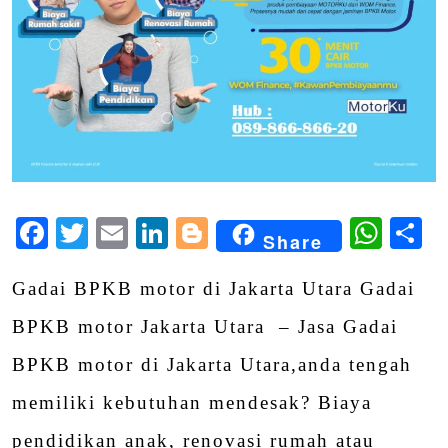
Facebook
Twitter
Email
LinkedIn
Blogger
Wha
S
Share
Gadai BPKB motor di Jakarta Utara Gadai
BPKB motor Jakarta Utara – Jasa Gadai
BPKB motor di Jakarta Utara,anda tengah
memiliki kebutuhan mendesak? Biaya
pendidikan anak, renovasi rumah atau