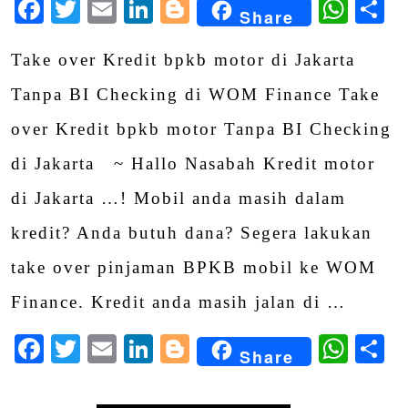
Facebook
Twitter
Email
LinkedIn
Blogger
Wha
S
Share
Take over Kredit bpkb motor di Jakarta
Tanpa BI Checking di WOM Finance Take
over Kredit bpkb motor Tanpa BI Checking
di Jakarta ~ Hallo Nasabah Kredit motor
di Jakarta …! Mobil anda masih dalam
kredit? Anda butuh dana? Segera lakukan
take over pinjaman BPKB mobil ke WOM
Finance. Kredit anda masih jalan di …
Facebook
Twitter
Email
LinkedIn
Blogger
Wha
S
Share