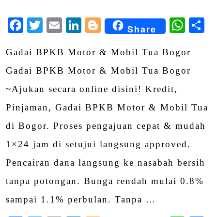
Facebook
Twitter
Email
LinkedIn
Blogger
Wha
S
Share
Gadai BPKB Motor & Mobil Tua Bogor
Gadai BPKB Motor & Mobil Tua Bogor
~Ajukan secara online disini! Kredit,
Pinjaman, Gadai BPKB Motor & Mobil Tua
di Bogor. Proses pengajuan cepat & mudah
1×24 jam di setujui langsung approved.
Pencairan dana langsung ke nasabah bersih
tanpa potongan. Bunga rendah mulai 0.8%
sampai 1.1% perbulan. Tanpa …