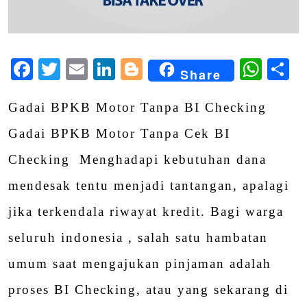
Facebook
Twitter
Email
LinkedIn
Blogger
Wha
S
Share
Gadai BPKB Motor Tanpa BI Checking
Gadai BPKB Motor Tanpa Cek BI
Checking Menghadapi kebutuhan dana
mendesak tentu menjadi tantangan, apalagi
jika terkendala riwayat kredit. Bagi warga
seluruh indonesia , salah satu hambatan
umum saat mengajukan pinjaman adalah
proses BI Checking, atau yang sekarang di