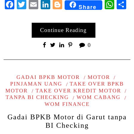
Facebook
Twitter
Email
LinkedIn
Blogger
Wha
S
Share
Continue Reading
0
GADAI BPKB MOTOR
MOTOR
PINJAMAN UANG
TAKE OVER BPKB
MOTOR
TAKE OVER KREDIT MOTOR
TANPA BI CHECKING
WOM CABANG
WOM FINANCE
Gadai BPKB Motor di Garut tanpa
BI Checking