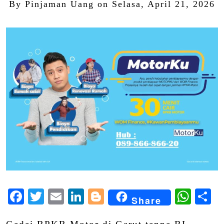
By
Pinjaman Uang
on
Selasa, April 21, 2026
Facebook
Twitter
Email
LinkedIn
Blogger
Wha
S
Share