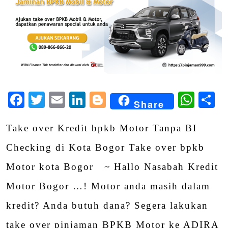
Facebook
Twitter
Email
LinkedIn
Blogger
Wha
S
Share
Take over Kredit bpkb Motor Tanpa BI
Checking di Kota Bogor Take over bpkb
Motor kota Bogor ~ Hallo Nasabah Kredit
Motor Bogor …! Motor anda masih dalam
kredit? Anda butuh dana? Segera lakukan
take over pinjaman BPKB Motor ke ADIRA