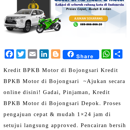
Facebook
Twitter
Email
LinkedIn
Blogger
Wha
S
Share
Kredit BPKB Motor di Bojongsari Kredit
BPKB Motor di Bojongsari ~Ajukan secara
online disini! Gadai, Pinjaman, Kredit
BPKB Motor di Bojongsari Depok. Proses
pengajuan cepat & mudah 1×24 jam di
setujui langsung approved. Pencairan bersih