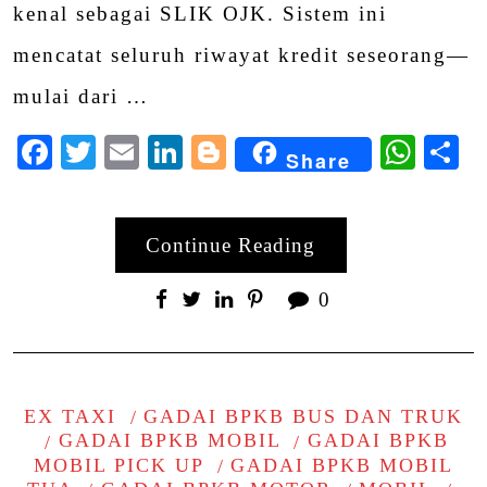
kenal sebagai SLIK OJK. Sistem ini
mencatat seluruh riwayat kredit seseorang—
mulai dari …
Facebook
Twitter
Email
LinkedIn
Blogger
Wha
S
Share
Continue Reading
0
EX TAXI
GADAI BPKB BUS DAN TRUK
GADAI BPKB MOBIL
GADAI BPKB
MOBIL PICK UP
GADAI BPKB MOBIL