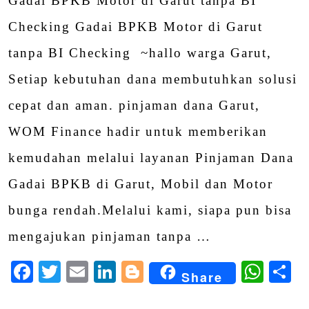
Gadai BPKB Motor di Garut tanpa BI
Checking Gadai BPKB Motor di Garut
tanpa BI Checking ~hallo warga Garut,
Setiap kebutuhan dana membutuhkan solusi
cepat dan aman. pinjaman dana Garut,
WOM Finance hadir untuk memberikan
kemudahan melalui layanan Pinjaman Dana
Gadai BPKB di Garut, Mobil dan Motor
bunga rendah.Melalui kami, siapa pun bisa
mengajukan pinjaman tanpa …
Facebook
Twitter
Email
LinkedIn
Blogger
Wha
S
Share