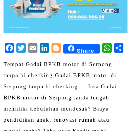
Facebook
Twitter
Email
LinkedIn
Blogger
Wha
S
Share
Tempat Gadai BPKB motor di Serpong
tanpa bi checking Gadai BPKB motor di
Serpong tanpa bi checking – Jasa Gadai
BPKB motor di Serpong ,anda tengah
memiliki kebutuhan mendesak? Biaya
pendidikan anak, renovasi rumah atau
modal usaha? Take over Kredit mobil