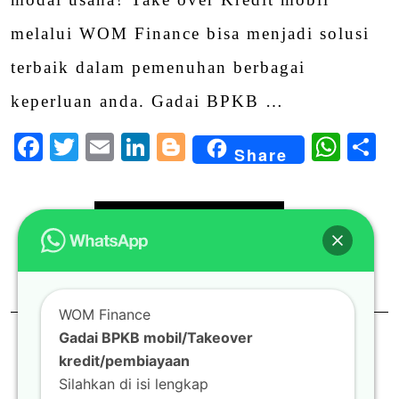
melalui WOM Finance bisa menjadi solusi
terbaik dalam pemenuhan berbagai
keperluan anda. Gadai BPKB …
Facebook
Twitter
Email
LinkedIn
Blogger
Wha
S
Share
Continue Reading
0
WOM Finance
Gadai BPKB mobil/Takeover
Paginasi
1
2
3
…
7
Next →
kredit/pembiayaan
Silahkan di isi lengkap