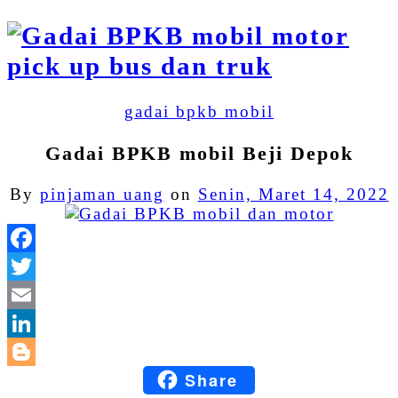
gadai bpkb mobil
Gadai BPKB mobil Beji Depok
By
pinjaman uang
on
Senin, Maret 14, 2022
Facebook
Twitter
Email
LinkedIn
Share
Blogger