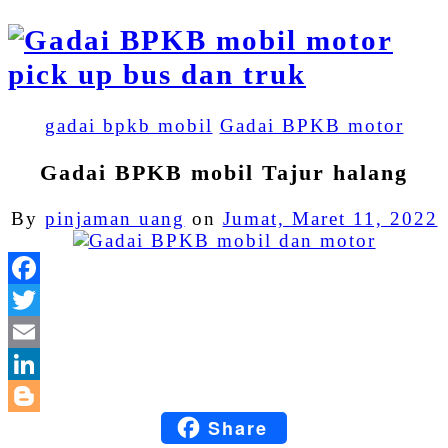
gadai bpkb mobil
Gadai BPKB motor
Gadai BPKB mobil Tajur halang
By
pinjaman uang
on
Jumat, Maret 11, 2022
Facebook
Twitter
Email
LinkedIn
Share
Blogger