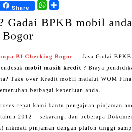
kedIn
Blogger
WhatsApp
Share
Share
? Gadai BPKB mobil anda
 Bogor
anpa BI Checking Bogor
– Jasa Gadai BPKB 
mendesak
mobil masih kredit
? Biaya pendidik
ha? Take over Kredit mobil melalui WOM Fina
 pemenuhan berbagai keperluan anda.
roses cepat kami bantu pengajuan pinjaman a
tahun 2012 – sekarang, dan beberapa Dokume
an) nikmati pinjaman dengan plafon tinggi sam