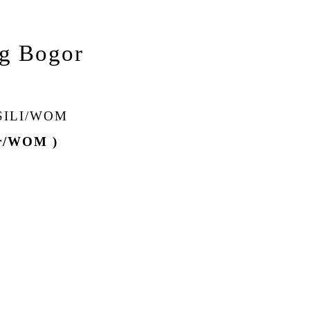
ng Bogor
SILI/WOM
or/WOM )