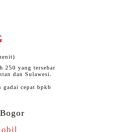
G
menit)
h 250 yang tersebar
ntan dan Sulawesi.
 gadai cepat bpkb
 Bogor
mobil