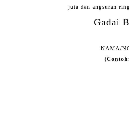
juta dan angsuran rin
Gadai B
NAMA/NO
(Contoh