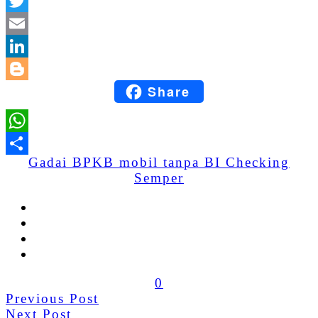
Facebook
Twitter
Email
LinkedIn
Share
Blogger
WhatsApp
Gadai BPKB mobil tanpa BI Checking
Share
Semper
0
Previous Post
Next Post