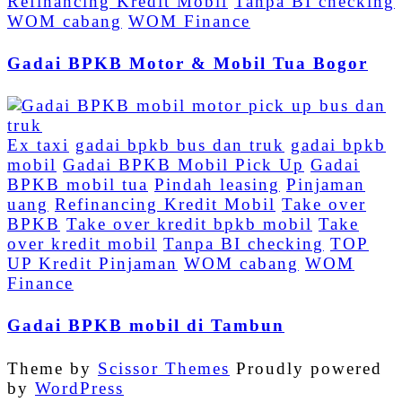
Refinancing Kredit Mobil
Tanpa BI checking
WOM cabang
WOM Finance
Gadai BPKB Motor & Mobil Tua Bogor
Ex taxi
gadai bpkb bus dan truk
gadai bpkb
mobil
Gadai BPKB Mobil Pick Up
Gadai
BPKB mobil tua
Pindah leasing
Pinjaman
uang
Refinancing Kredit Mobil
Take over
BPKB
Take over kredit bpkb mobil
Take
over kredit mobil
Tanpa BI checking
TOP
UP Kredit Pinjaman
WOM cabang
WOM
Finance
Gadai BPKB mobil di Tambun
Theme by
Scissor Themes
Proudly powered
by
WordPress