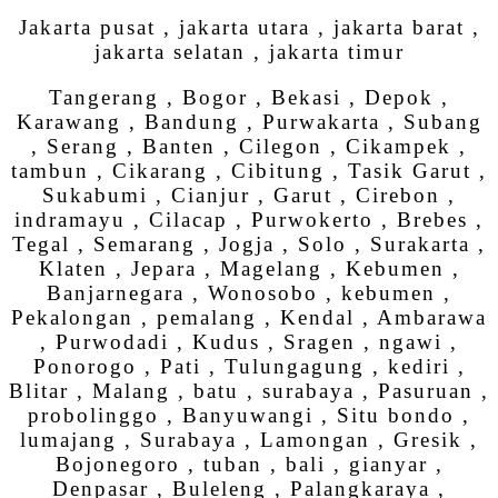
Jakarta pusat , jakarta utara , jakarta barat ,
jakarta selatan , jakarta timur
Tangerang , Bogor , Bekasi , Depok ,
Karawang , Bandung , Purwakarta , Subang
, Serang , Banten , Cilegon , Cikampek ,
tambun , Cikarang , Cibitung , Tasik Garut ,
Sukabumi , Cianjur , Garut , Cirebon ,
indramayu , Cilacap , Purwokerto , Brebes ,
Tegal , Semarang , Jogja , Solo , Surakarta ,
Klaten , Jepara , Magelang , Kebumen ,
Banjarnegara , Wonosobo , kebumen ,
Pekalongan , pemalang , Kendal , Ambarawa
, Purwodadi , Kudus , Sragen , ngawi ,
Ponorogo , Pati , Tulungagung , kediri ,
Blitar , Malang , batu , surabaya , Pasuruan ,
probolinggo , Banyuwangi , Situ bondo ,
lumajang , Surabaya , Lamongan , Gresik ,
Bojonegoro , tuban , bali , gianyar ,
Denpasar , Buleleng , Palangkaraya ,