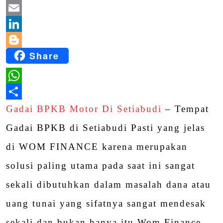
Twitter
Email
LinkedIn
Share
Blogger
WhatsApp
Share
Gadai BPKB Motor Di Setiabudi
– Tempat
Gadai BPKB di Setiabudi Pasti yang jelas
di WOM FINANCE karena merupakan
solusi paling utama pada saat ini sangat
sekali dibutuhkan dalam masalah dana atau
uang tunai yang sifatnya sangat mendesak
sekali dan bukan hanya itu Wom Finance