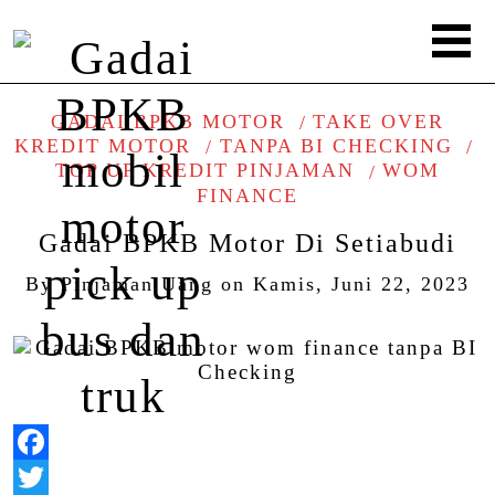
GADAI BPKB MOTOR
TAKE OVER
KREDIT MOTOR
TANPA BI CHECKING
TOP UP KREDIT PINJAMAN
WOM
FINANCE
Gadai BPKB Motor Di Setiabudi
By
Pinjaman Uang
on
Kamis, Juni 22, 2023
Facebook