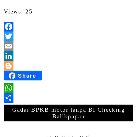
Views: 25
Facebook
Twitter
Email
LinkedIn
Share
Blogger
WhatsApp
Share
Gadai BPKB motor tanpa BI Checking
Balikpapan