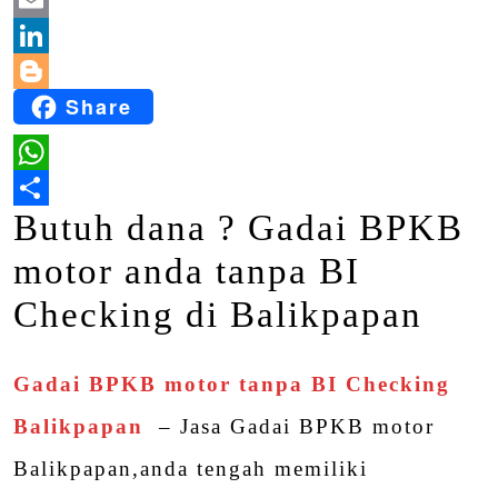
Email
LinkedIn
Share
Blogger
WhatsApp
Butuh dana ? Gadai BPKB
Share
motor anda tanpa BI
Checking di Balikpapan
Gadai BPKB motor tanpa BI Checking
Balikpapan
– Jasa Gadai BPKB motor
Balikpapan,anda tengah memiliki