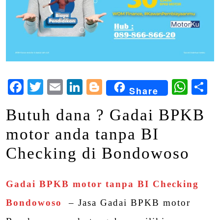
Facebook
Twitter
Email
LinkedIn
Blogger
Wha
S
Share
Butuh dana ? Gadai BPKB
motor anda tanpa BI
Checking di Bondowoso
Gadai BPKB motor tanpa BI Checking
Bondowoso
– Jasa Gadai BPKB motor