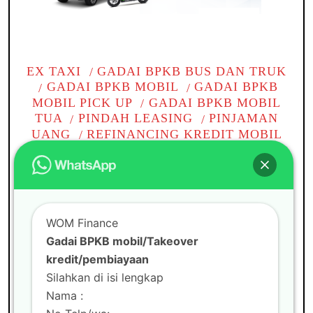
EX TAXI
GADAI BPKB BUS DAN TRUK
GADAI BPKB MOBIL
GADAI BPKB
MOBIL PICK UP
GADAI BPKB MOBIL
TUA
PINDAH LEASING
PINJAMAN
UANG
REFINANCING KREDIT MOBIL
TAKE OVER BPKB
TAKE OVER
KREDIT BPKB MOBIL
TAKE OVER
KREDIT MOBIL
TANPA BI CHECKING
TOP UP KREDIT PINJAMAN
WOM
CABANG
WOM FINANCE
WOM Finance
Gadai BPKB mobil di
Gadai BPKB mobil/Takeover
kredit/pembiayaan
Tambun
Silahkan di isi lengkap
Nama :