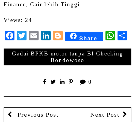
Finance, Cair lebih Tinggi.
Views: 24
Facebook
Twitter
Email
LinkedIn
Blogger
Wha
S
Share
Gadai BPKB motor tanpa BI Checking
Bondowoso
0
Previous Post
Next Post