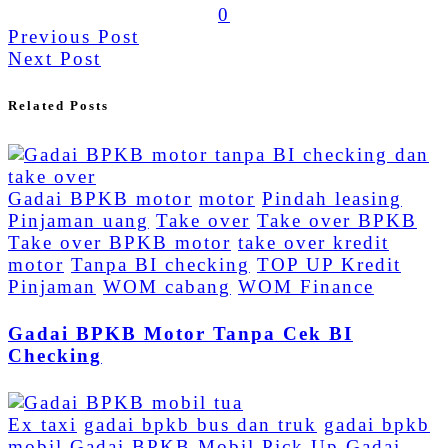
0
Previous Post
Next Post
Related Posts
Gadai BPKB motor
motor
Pindah leasing
Pinjaman uang
Take over
Take over BPKB
Take over BPKB motor
take over kredit
motor
Tanpa BI checking
TOP UP Kredit
Pinjaman
WOM cabang
WOM Finance
Gadai BPKB Motor Tanpa Cek BI
Checking
Ex taxi
gadai bpkb bus dan truk
gadai bpkb
mobil
Gadai BPKB Mobil Pick Up
Gadai