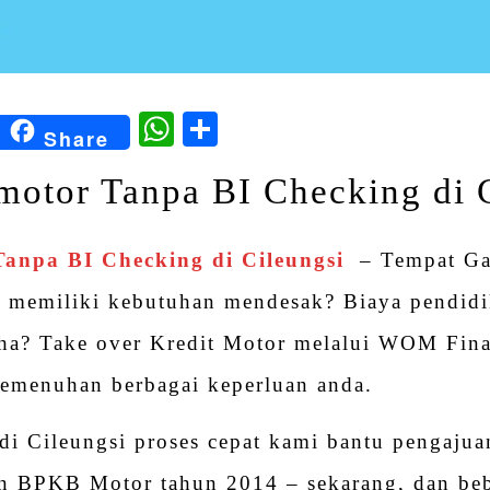
kedIn
Blogger
WhatsApp
Share
Share
otor Tanpa BI Checking di C
anpa BI Checking di Cileungsi
– Tempat Ga
h memiliki kebutuhan mendesak? Biaya pendidi
ha? Take over Kredit Motor melalui WOM Fina
 pemenuhan berbagai keperluan anda.
di Cileungsi proses cepat kami bantu pengaju
n BPKB Motor tahun 2014 – sekarang, dan b