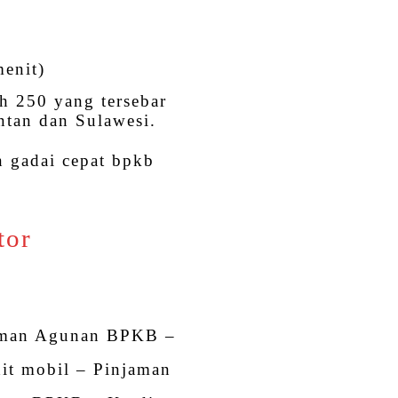
menit)
h 250 yang tersebar
ntan dan Sulawesi.
 gadai cepat bpkb
tor
aman Agunan BPKB –
it mobil – Pinjaman