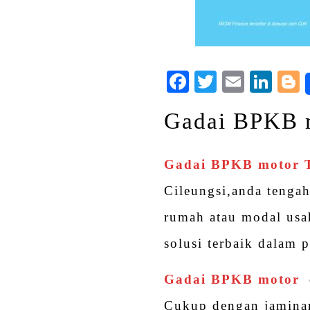
Facebook
Twitter
Email
Lin
Gadai BPKB m
Gadai BPKB motor T
Cileungsi,anda tenga
rumah atau modal usa
solusi terbaik dalam
Gadai BPKB motor
Cukup dengan jamina