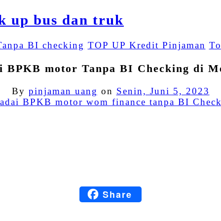
Tanpa BI checking
TOP UP Kredit Pinjaman
To
i BPKB motor Tanpa BI Checking di M
By
pinjaman uang
on
Senin, Juni 5, 2023
Facebook
Twitter
Email
LinkedIn
Share
Blogger