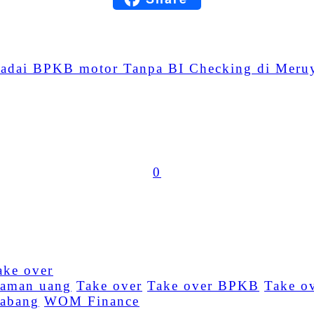
WhatsApp
adai BPKB motor Tanpa BI Checking di Meru
Share
0
jaman uang
Take over
Take over BPKB
Take o
abang
WOM Finance