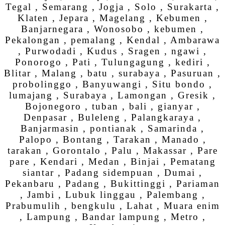
Tegal , Semarang , Jogja , Solo , Surakarta ,
Klaten , Jepara , Magelang , Kebumen ,
Banjarnegara , Wonosobo , kebumen ,
Pekalongan , pemalang , Kendal , Ambarawa
, Purwodadi , Kudus , Sragen , ngawi ,
Ponorogo , Pati , Tulungagung , kediri ,
Blitar , Malang , batu , surabaya , Pasuruan ,
probolinggo , Banyuwangi , Situ bondo ,
lumajang , Surabaya , Lamongan , Gresik ,
Bojonegoro , tuban , bali , gianyar ,
Denpasar , Buleleng , Palangkaraya ,
Banjarmasin , pontianak , Samarinda ,
Palopo , Bontang , Tarakan , Manado ,
tarakan , Gorontalo , Palu , Makassar , Pare
pare , Kendari , Medan , Binjai , Pematang
siantar , Padang sidempuan , Dumai ,
Pekanbaru , Padang , Bukittinggi , Pariaman
, Jambi , Lubuk linggau , Palembang ,
Prabumulih , bengkulu , Lahat , Muara enim
, Lampung , Bandar lampung , Metro ,