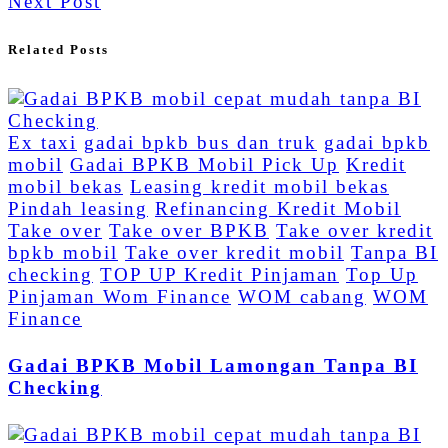
Next Post
Related Posts
Ex taxi
gadai bpkb bus dan truk
gadai bpkb
mobil
Gadai BPKB Mobil Pick Up
Kredit
mobil bekas
Leasing kredit mobil bekas
Pindah leasing
Refinancing Kredit Mobil
Take over
Take over BPKB
Take over kredit
bpkb mobil
Take over kredit mobil
Tanpa BI
checking
TOP UP Kredit Pinjaman
Top Up
Pinjaman Wom Finance
WOM cabang
WOM
Finance
Gadai BPKB Mobil Lamongan Tanpa BI
Checking