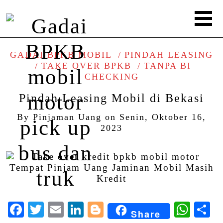
GADAI BPKB MOBIL
PINDAH LEASING
TAKE OVER BPKB
TANPA BI
CHECKING
Pindah Leasing Mobil di Bekasi
By
Pinjaman Uang
on
Senin, Oktober 16,
2023
Facebook
Twitter
Email
LinkedIn
Blogger
Wha
S
Share