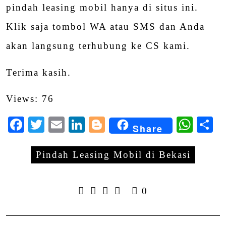
pindah leasing mobil hanya di situs ini.
Klik saja tombol WA atau SMS dan Anda
akan langsung terhubung ke CS kami.
Terima kasih.
Views: 76
Facebook
Twitter
Email
LinkedIn
Blogger
Wha
S
Share
Pindah Leasing Mobil di Bekasi
0