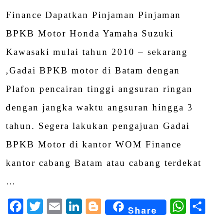
Finance Dapatkan Pinjaman Pinjaman
BPKB Motor Honda Yamaha Suzuki
Kawasaki mulai tahun 2010 – sekarang
,Gadai BPKB motor di Batam dengan
Plafon pencairan tinggi angsuran ringan
dengan jangka waktu angsuran hingga 3
tahun. Segera lakukan pengajuan Gadai
BPKB Motor di kantor WOM Finance
kantor cabang Batam atau cabang terdekat
…
Facebook
Twitter
Email
LinkedIn
Blogger
Wha
S
Share