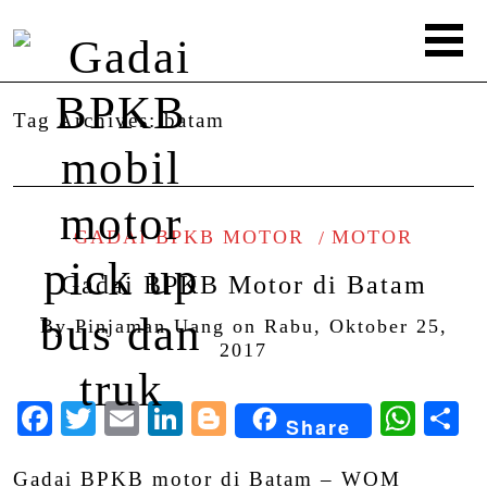
Tag Archives:
batam
GADAI BPKB MOTOR
MOTOR
Gadai BPKB Motor di Batam
By
Pinjaman Uang
on
Rabu, Oktober 25,
2017
Facebook
Twitter
Email
LinkedIn
Blogger
Wha
S
Share
Gadai BPKB motor di Batam – WOM