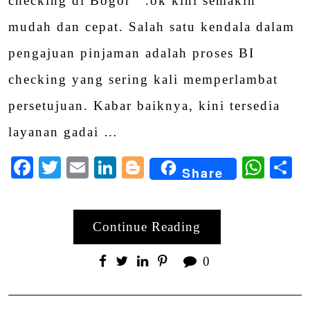
checking di Bogor .ok kini semakin
mudah dan cepat. Salah satu kendala dalam
pengajuan pinjaman adalah proses BI
checking yang sering kali memperlambat
persetujuan. Kabar baiknya, kini tersedia
layanan gadai …
Facebook
Twitter
Email
LinkedIn
Blogger
Wha
S
Share
Continue Reading
0