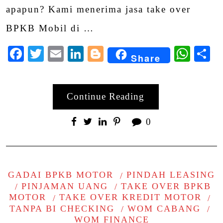
apapun? Kami menerima jasa take over
BPKB Mobil di …
Facebook
Twitter
Email
LinkedIn
Blogger
Wha
S
Share
Continue Reading
0
GADAI BPKB MOTOR
PINDAH LEASING
PINJAMAN UANG
TAKE OVER BPKB
MOTOR
TAKE OVER KREDIT MOTOR
TANPA BI CHECKING
WOM CABANG
WOM FINANCE