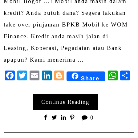
Mobil Bogor …! Mobil anda masih dalam
kredit? Anda butuh dana? Segera lakukan
take over pinjaman BPKB Mobil ke WOM
Finance. Kredit anda masih jalan di
Leasing, Koperasi, Pegadaian atau Bank
apapun? Kami menerima …
Facebook
Twitter
Email
LinkedIn
Blogger
Wha
S
Share
Continue Reading
0