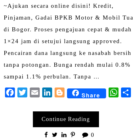
~Ajukan secara online disini! Kredit,
Pinjaman, Gadai BPKB Motor & Mobil Tua
di Bogor. Proses pengajuan cepat & mudah
1×24 jam di setujui langsung approved.
Pencairan dana langsung ke nasabah bersih
tanpa potongan. Bunga rendah mulai 0.8%
sampai 1.1% perbulan. Tanpa …
Facebook
Twitter
Email
LinkedIn
Blogger
Wha
S
Share
Continue Reading
0