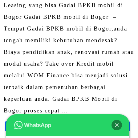
Leasing yang bisa Gadai BPKB mobil di
Bogor Gadai BPKB mobil di Bogor –
Tempat Gadai BPKB mobil di Bogor,anda
tengah memiliki kebutuhan mendesak?
Biaya pendidikan anak, renovasi rumah atau
modal usaha? Take over Kredit mobil
melalui WOM Finance bisa menjadi solusi
terbaik dalam pemenuhan berbagai
keperluan anda. Gadai BPKB Mobil di
Bogor proses cepat …
Facebook
Twitter
Email
LinkedIn
Blogger
Wha
S
Share