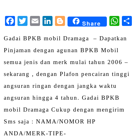
Facebook
Twitter
Email
LinkedIn
Blogger
Wha
S
Share
Gadai BPKB mobil Dramaga – Dapatkan
Pinjaman dengan agunan BPKB Mobil
semua jenis dan merk mulai tahun 2006 –
sekarang , dengan Plafon pencairan tinggi
angsuran ringan dengan jangka waktu
angsuran hingga 4 tahun. Gadai BPKB
mobil Dramaga Cukup dengan mengirim
Sms saja : NAMA/NOMOR HP
ANDA/MERK-TIPE-