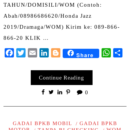
TAHUN/DOMISILI/WOM (Contoh:
Abah/08986686620/Honda Jazz
2019/Dramaga/WOM) Kirim ke: 089-866-
866-20 KLIK …
Facebook
Twitter
Email
LinkedIn
Blogger
Wha
S
Share
Continue Reading
0
GADAI BPKB MOBIL
GADAI BPKB
MOTOR
TANPA BI CHECKING
WOM