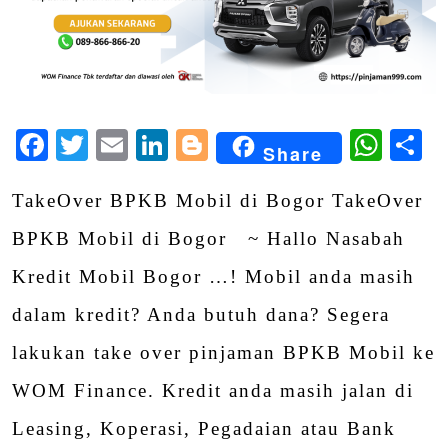
Facebook
Twitter
Email
LinkedIn
Blogger
Wha
S
Share
TakeOver BPKB Mobil di Bogor TakeOver
BPKB Mobil di Bogor ~ Hallo Nasabah
Kredit Mobil Bogor …! Mobil anda masih
dalam kredit? Anda butuh dana? Segera
lakukan take over pinjaman BPKB Mobil ke
WOM Finance. Kredit anda masih jalan di
Leasing, Koperasi, Pegadaian atau Bank