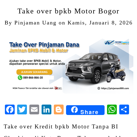
Take over bpkb Motor Bogor
By
Pinjaman Uang
on
Kamis, Januari 8, 2026
Facebook
Twitter
Email
LinkedIn
Blogger
Wha
S
Share
Take over Kredit bpkb Motor Tanpa BI