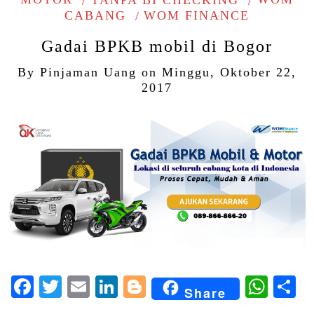
CABANG
WOM FINANCE
Gadai BPKB mobil di Bogor
By
Pinjaman Uang
on
Minggu, Oktober 22,
2017
Facebook
Twitter
Email
LinkedIn
Blogger
Wha
S
Share