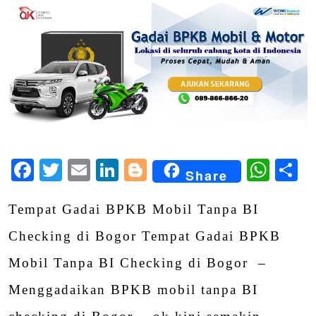
Facebook
Twitter
Email
LinkedIn
Blogger
Wha
S
Share
Tempat Gadai BPKB Mobil Tanpa BI
Checking di Bogor Tempat Gadai BPKB
Mobil Tanpa BI Checking di Bogor –
Menggadaikan BPKB mobil tanpa BI