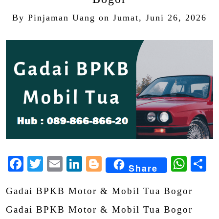
By
Pinjaman Uang
on
Jumat, Juni 26, 2026
Facebook
Twitter
Email
LinkedIn
Blogger
Wha
S
Share
Gadai BPKB Motor & Mobil Tua Bogor
Gadai BPKB Motor & Mobil Tua Bogor