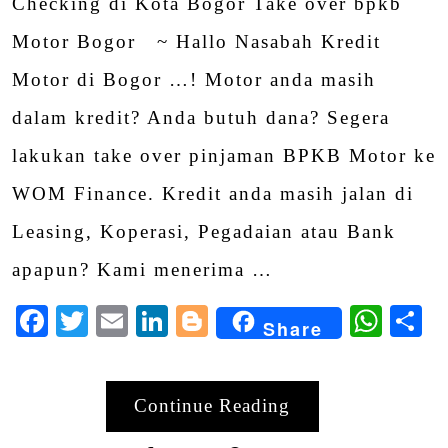
Checking di Kota Bogor Take over bpkb
Motor Bogor ~ Hallo Nasabah Kredit
Motor di Bogor …! Motor anda masih
dalam kredit? Anda butuh dana? Segera
lakukan take over pinjaman BPKB Motor ke
WOM Finance. Kredit anda masih jalan di
Leasing, Koperasi, Pegadaian atau Bank
apapun? Kami menerima …
Facebook
Twitter
Email
LinkedIn
Blogger
Wha
S
Share
Continue Reading