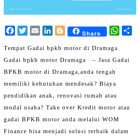
Facebook
Twitter
Email
LinkedIn
Blogger
Wha
S
Share
Tempat Gadai bpkb motor di Dramaga
Gadai bpkb motor Dramaga – Jasa Gadai
BPKB motor di Dramaga,anda tengah
memiliki kebutuhan mendesak? Biaya
pendidikan anak, renovasi rumah atau
modal usaha? Take over Kredit motor atau
gadai BPKB motor anda melalui WOM
Finance bisa menjadi solusi terbaik dalam