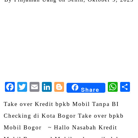
Facebook
Twitter
Email
LinkedIn
Blogger
Wha
S
Share
Take over Kredit bpkb Mobil Tanpa BI
Checking di Kota Bogor Take over bpkb
Mobil Bogor ~ Hallo Nasabah Kredit