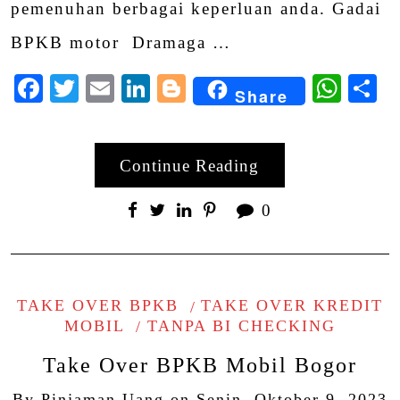
pemenuhan berbagai keperluan anda. Gadai
BPKB motor Dramaga …
Facebook
Twitter
Email
LinkedIn
Blogger
Wha
S
Share
Continue Reading
0
TAKE OVER BPKB
TAKE OVER KREDIT
MOBIL
TANPA BI CHECKING
Take Over BPKB Mobil Bogor
By
Pinjaman Uang
on
Senin, Oktober 9, 2023