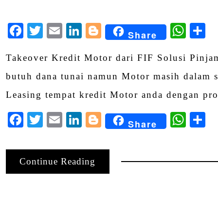
Facebook
Twitter
Email
LinkedIn
Blogger
Wha
S
Share
Takeover Kredit Motor dari FIF Solusi Pin
butuh dana tunai namun Motor masih dalam st
Leasing tempat kredit Motor anda dengan pr
Facebook
Twitter
Email
LinkedIn
Blogger
Wha
S
Share
Continue Reading