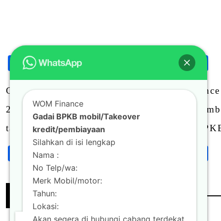
Facebook
Twitter
Email
LinkedIn
Blogger
Wha
S
Share
Gadai BPKB motor di Jambi – WOM Finance
WOM Finance
2010 – sekarang ,Gadai BPKB motor di Jambi
Gadai BPKB mobil/Takeover
tahun. Segera lakukan pengajuan Gadai BPK
kredit/pembiayaan
Silahkan di isi lengkap
Facebook
Twitter
Email
LinkedIn
Blogger
Wha
S
Nama :
Share
No Telp/wa:
Merk Mobil/motor:
Tahun:
Continue Reading
Lokasi:
Akan segera di hubungi cabang terdekat