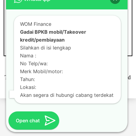
CABANG
WOM FINANCE
Gadai BPKB mobil di
WOM Finance
Tambun
Gadai BPKB mobil/Takeover
kredit/pembiayaan
Silahkan di isi lengkap
Nama :
No Telp/wa:
Merk Mobil/motor:
Theme by
Scissor Themes
Proudly powered
Tahun:
by
WordPress
Lokasi:
Akan segera di hubungi cabang terdekat
Open chat