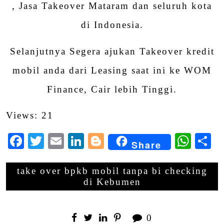
, Jasa Takeover Mataram dan seluruh kota
di Indonesia.
Selanjutnya Segera ajukan Takeover kredit
mobil anda dari Leasing saat ini ke WOM
Finance, Cair lebih Tinggi.
Views: 21
Facebook
Twitter
Email
LinkedIn
Blogger
Wha
S
Share
take over bpkb mobil tanpa bi checking
di Kebumen
0