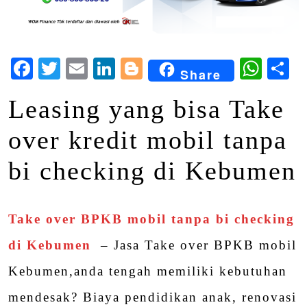
Facebook
Twitter
Email
LinkedIn
Blogger
Wha
S
Share
Leasing yang bisa Take
over kredit mobil tanpa
bi checking di Kebumen
Take over BPKB mobil tanpa bi checking
di Kebumen
– Jasa Take over BPKB mobil
Kebumen,anda tengah memiliki kebutuhan
mendesak? Biaya pendidikan anak, renovasi