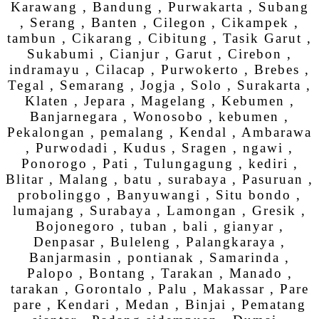
Karawang , Bandung , Purwakarta , Subang
, Serang , Banten , Cilegon , Cikampek ,
tambun , Cikarang , Cibitung , Tasik Garut ,
Sukabumi , Cianjur , Garut , Cirebon ,
indramayu , Cilacap , Purwokerto , Brebes ,
Tegal , Semarang , Jogja , Solo , Surakarta ,
Klaten , Jepara , Magelang , Kebumen ,
Banjarnegara , Wonosobo , kebumen ,
Pekalongan , pemalang , Kendal , Ambarawa
, Purwodadi , Kudus , Sragen , ngawi ,
Ponorogo , Pati , Tulungagung , kediri ,
Blitar , Malang , batu , surabaya , Pasuruan ,
probolinggo , Banyuwangi , Situ bondo ,
lumajang , Surabaya , Lamongan , Gresik ,
Bojonegoro , tuban , bali , gianyar ,
Denpasar , Buleleng , Palangkaraya ,
Banjarmasin , pontianak , Samarinda ,
Palopo , Bontang , Tarakan , Manado ,
tarakan , Gorontalo , Palu , Makassar , Pare
pare , Kendari , Medan , Binjai , Pematang