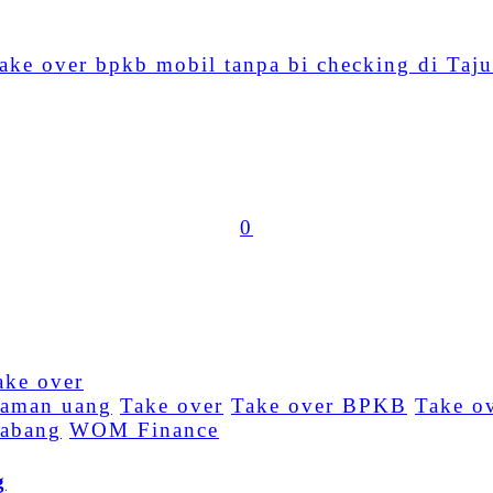
WhatsApp
take over bpkb mobil tanpa bi checking di Taju
Share
0
jaman uang
Take over
Take over BPKB
Take o
abang
WOM Finance
g