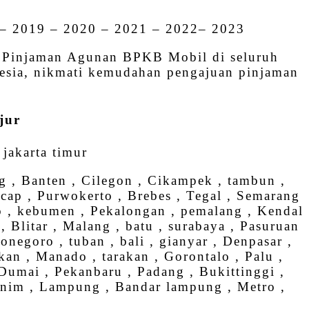
 – 2019 – 2020 – 2021 – 2022– 2023
an Pinjaman Agunan BPKB Mobil di seluruh
onesia, nikmati kemudahan pengajuan pinjaman
jur
, jakarta timur
g , Banten , Cilegon , Cikampek , tambun ,
acap , Purwokerto , Brebes , Tegal , Semarang
bo , kebumen , Pekalongan , pemalang , Kendal
 Blitar , Malang , batu , surabaya , Pasuruan
negoro , tuban , bali , gianyar , Denpasar ,
kan , Manado , tarakan , Gorontalo , Palu ,
 Dumai , Pekanbaru , Padang , Bukittinggi ,
enim , Lampung , Bandar lampung , Metro ,