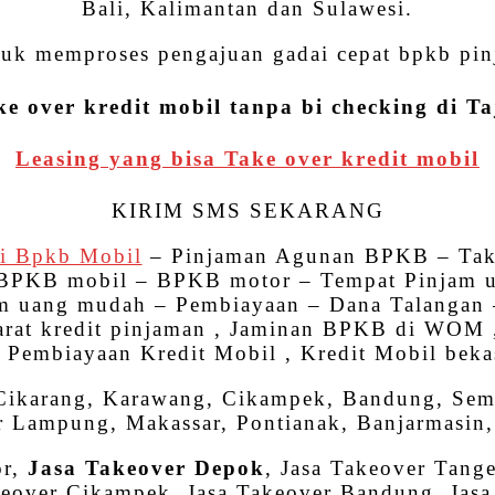
Bali, Kalimantan dan Sulawesi.
uk memproses pengajuan gadai cepat bpkb pinj
ke over kredit mobil tanpa bi checking di Ta
Leasing yang bisa Take over kredit mobil
KIRIM SMS SEKARANG
i Bpkb Mobil
– Pinjaman Agunan BPKB – Tak
 – BPKB mobil – BPKB motor – Tempat Pinjam
m uang mudah – Pembiayaan – Dana Talangan –
arat kredit pinjaman , Jaminan BPKB di WOM
, Pembiayaan Kredit Mobil , Kredit Mobil beka
 Cikarang, Karawang, Cikampek, Bandung, Semar
 Lampung, Makassar, Pontianak, Banjarmasin, 
or,
Jasa Takeover Depok
, Jasa Takeover Tange
keover Cikampek, Jasa Takeover Bandung, Jasa