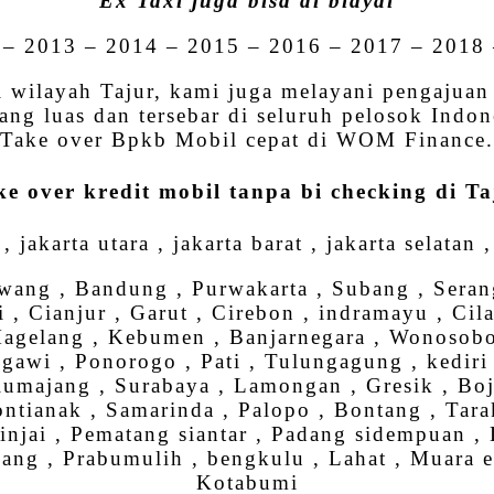
Ex Taxi juga bisa di biayai
– 2013 – 2014 – 2015 – 2016 – 2017 – 2018
i wilayah Tajur, kami juga melayani pengaju
ang luas dan tersebar di seluruh pelosok Ind
Take over Bpkb Mobil cepat di WOM Finance.
ke over kredit mobil tanpa bi checking di Ta
, jakarta utara , jakarta barat , jakarta selatan 
wang , Bandung , Purwakarta , Subang , Seran
 , Cianjur , Garut , Cirebon , indramayu , Cil
 , Magelang , Kebumen , Banjarnegara , Wonoso
awi , Ponorogo , Pati , Tulungagung , kediri ,
umajang , Surabaya , Lamongan , Gresik , Bojo
ntianak , Samarinda , Palopo , Bontang , Tara
injai , Pematang siantar , Padang sidempuan ,
bang , Prabumulih , bengkulu , Lahat , Muara 
Kotabumi