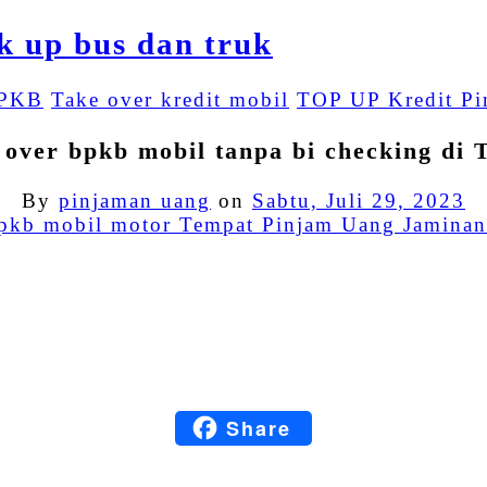
BPKB
Take over kredit mobil
TOP UP Kredit Pi
 over bpkb mobil tanpa bi checking di 
By
pinjaman uang
on
Sabtu, Juli 29, 2023
Facebook
Twitter
Email
LinkedIn
Share
Blogger