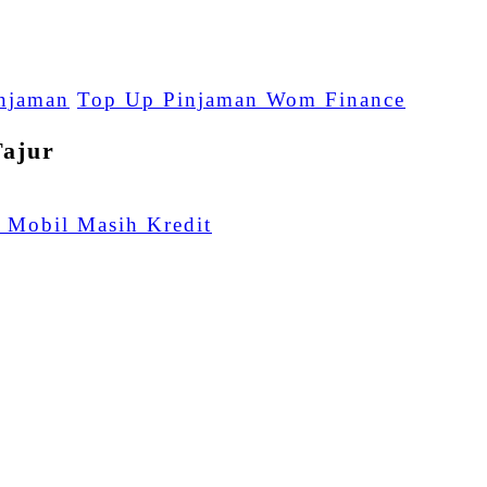
njaman
Top Up Pinjaman Wom Finance
Tajur