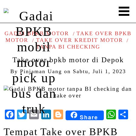
GADAI BPKB MOTOR
TAKE OVER BPKB
MOTOR
TAKE OVER KREDIT MOTOR
TANPA BI CHECKING
Take over bpkb motor di Depok
By
Pinjaman Uang
on
Sabtu, Juli 1, 2023
Facebook
Twitter
Email
LinkedIn
Blogger
Wha
S
Share
Tempat Take over BPKB