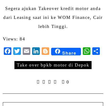
Segera ajukan Takeover kredit motor anda
dari Leasing saat ini ke WOM Finance, Cair
lebih Tinggi.
Views: 84
Facebook
Twitter
Email
LinkedIn
Blogger
Wha
S
Share
Take over bpkb motor di Depok
0