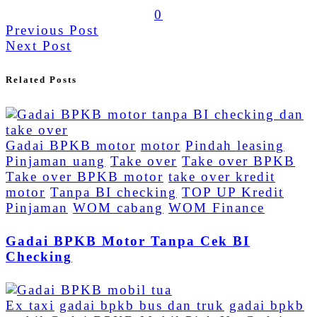
0
Previous Post
Next Post
Related Posts
Gadai BPKB motor
motor
Pindah leasing
Pinjaman uang
Take over
Take over BPKB
Take over BPKB motor
take over kredit
motor
Tanpa BI checking
TOP UP Kredit
Pinjaman
WOM cabang
WOM Finance
Gadai BPKB Motor Tanpa Cek BI
Checking
Ex taxi
gadai bpkb bus dan truk
gadai bpkb