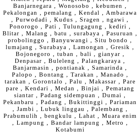
Banjarnegara , Wonosobo , kebumen ,
Pekalongan , pemalang , Kendal , Ambarawa
, Purwodadi , Kudus , Sragen , ngawi ,
Ponorogo , Pati , Tulungagung , kediri ,
Blitar , Malang , batu , surabaya , Pasuruan ,
probolinggo , Banyuwangi , Situ bondo ,
lumajang , Surabaya , Lamongan , Gresik ,
Bojonegoro , tuban , bali , gianyar ,
Denpasar , Buleleng , Palangkaraya ,
Banjarmasin , pontianak , Samarinda ,
Palopo , Bontang , Tarakan , Manado ,
tarakan , Gorontalo , Palu , Makassar , Pare
pare , Kendari , Medan , Binjai , Pematang
siantar , Padang sidempuan , Dumai ,
Pekanbaru , Padang , Bukittinggi , Pariaman
, Jambi , Lubuk linggau , Palembang ,
Prabumulih , bengkulu , Lahat , Muara enim
, Lampung , Bandar lampung , Metro ,
Kotabumi