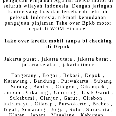
pengajuan Pinjaman Agunan BPKB motor di
seluruh wilayah Indonesia. Dengan jaringan
kantor yang luas dan tersebar di seluruh
pelosok Indonesia, nikmati kemudahan
pengajuan pinjaman Take over Bpkb motor
cepat di WOM Finance.
Take over kredit mobil tanpa bi checking
di Depok
Jakarta pusat , jakarta utara , jakarta barat ,
jakarta selatan , jakarta timur
Tangerang , Bogor , Bekasi , Depok ,
Karawang , Bandung , Purwakarta , Subang
, Serang , Banten , Cilegon , Cikampek ,
tambun , Cikarang , Cibitung , Tasik Garut ,
Sukabumi , Cianjur , Garut , Cirebon ,
indramayu , Cilacap , Purwokerto , Brebes ,
Tegal , Semarang , Jogja , Solo , Surakarta ,
Klaten , Jepara , Magelang , Kebumen ,