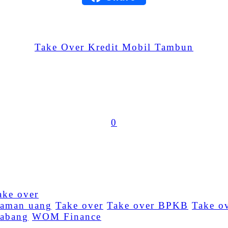
WhatsApp
Take Over Kredit Mobil Tambun
Share
0
jaman uang
Take over
Take over BPKB
Take o
abang
WOM Finance