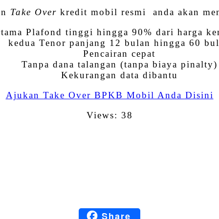
an
Take Over
kredit mobil resmi anda akan mend
rtama Plafond tinggi hingga 90% dari harga ke
kedua Tenor panjang 12 bulan hingga 60 bu
Pencairan cepat
Tanpa dana talangan (tanpa biaya pinalty)
Kekurangan data dibantu
Ajukan Take Over BPKB Mobil Anda Disini
Views: 38
Facebook
Twitter
Email
LinkedIn
Share
Blogger