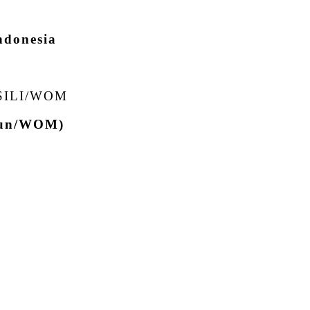
ndonesia
SILI/WOM
bun/WOM)