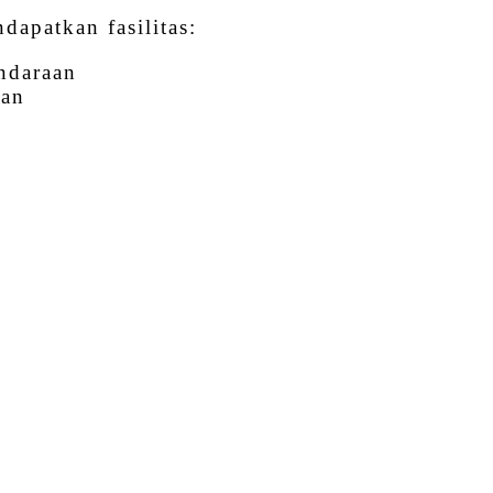
apatkan fasilitas:
ndaraan
lan