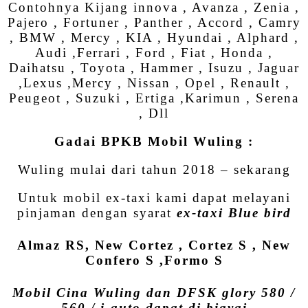
Contohnya Kijang innova , Avanza , Zenia ,
Pajero , Fortuner , Panther , Accord , Camry
, BMW , Mercy , KIA , Hyundai , Alphard ,
Audi ,Ferrari , Ford , Fiat , Honda ,
Daihatsu , Toyota , Hammer , Isuzu , Jaguar
,Lexus ,Mercy , Nissan , Opel , Renault ,
Peugeot , Suzuki , Ertiga ,Karimun , Serena
, Dll
Gadai BPKB Mobil Wuling :
Wuling mulai dari tahun 2018 – sekarang
Untuk mobil ex-taxi kami dapat melayani
pinjaman dengan syarat
ex-taxi Blue bird
Almaz RS, New Cortez , Cortez S , New
Confero S ,Formo S
Mobil Cina Wuling dan DFSK glory 580 /
560 / i-auto dapat di biayai