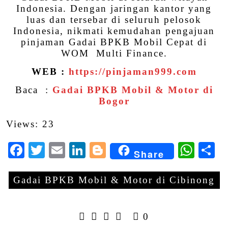
Indonesia. Dengan jaringan kantor yang
luas dan tersebar di seluruh pelosok
Indonesia, nikmati kemudahan pengajuan
pinjaman Gadai BPKB Mobil Cepat di
WOM Multi Finance.
WEB :
https://pinjaman999.com
Baca :
Gadai BPKB Mobil & Motor di
Bogor
Views: 23
Facebook
Twitter
Email
LinkedIn
Blogger
Wha
S
Share
Gadai BPKB Mobil & Motor di Cibinong
0