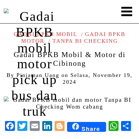
GADAI BPKB MOBIL
GADAI BPKB
MOTOR
TANPA BI CHECKING
Gadai BPKB Mobil & Motor di
Cibinong
By
Pinjaman Uang
on
Selasa, November 19,
2024
Facebook
Twitter
Email
LinkedIn
Blogger
Wha
S
Share