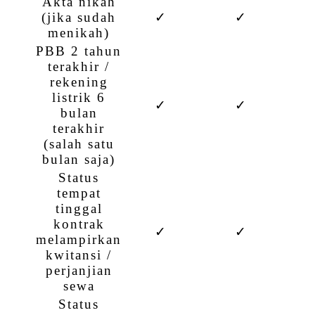
Akta nikah
(jika sudah
✓
✓
menikah)
PBB 2 tahun
terakhir /
rekening
listrik 6
✓
✓
bulan
terakhir
(salah satu
bulan saja)
Status
tempat
tinggal
kontrak
✓
✓
melampirkan
kwitansi /
perjanjian
sewa
Status