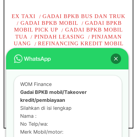
EX TAXI
GADAI BPKB BUS DAN TRUK
GADAI BPKB MOBIL
GADAI BPKB
MOBIL PICK UP
GADAI BPKB MOBIL
TUA
PINDAH LEASING
PINJAMAN
UANG
REFINANCING KREDIT MOBIL
TAKE OVER BPKB
TAKE OVER
KREDIT BPKB MOBIL
TAKE OVER
KREDIT MOBIL
TANPA BI CHECKING
TOP UP KREDIT PINJAMAN
WOM
CABANG
WOM FINANCE
WOM Finance
Gadai BPKB mobil di
Gadai BPKB mobil/Takeover
kredit/pembiayaan
Tambun
Silahkan di isi lengkap
Nama :
No Telp/wa:
Merk Mobil/motor: