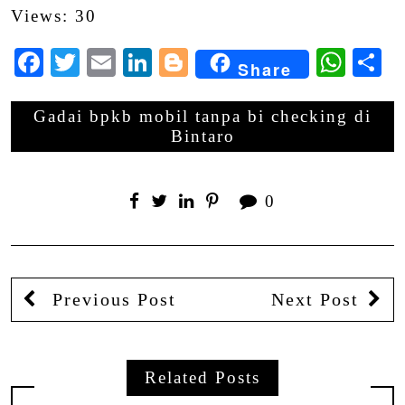
Views: 30
Facebook
Twitter
Email
LinkedIn
Blogger
Wha
S
Share
Gadai bpkb mobil tanpa bi checking di
Bintaro
0
Previous Post
Next Post
Related Posts