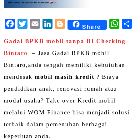
Facebook
Twitter
Email
LinkedIn
Blogger
Wha
S
Share
Gadai BPKB mobil tanpa BI Checking
Bintaro
– Jasa Gadai BPKB mobil
Bintaro,anda tengah memiliki kebutuhan
mendesak
mobil masih kredit
? Biaya
pendidikan anak, renovasi rumah atau
modal usaha? Take over Kredit mobil
melalui WOM Finance bisa menjadi solusi
terbaik dalam pemenuhan berbagai
keperluan anda.