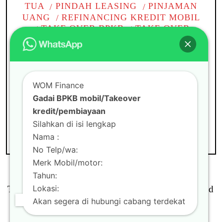
TUA
PINDAH LEASING
PINJAMAN
UANG
REFINANCING KREDIT MOBIL
TAKE OVER BPKB
TAKE OVER
KREDIT BPKB MOBIL
TAKE OVER
KREDIT MOBIL
TANPA BI CHECKING
TOP UP KREDIT PINJAMAN
WOM
CABANG
WOM FINANCE
WOM Finance
Gadai BPKB mobil di
Gadai BPKB mobil/Takeover
Tambun
kredit/pembiayaan
Silahkan di isi lengkap
Nama :
No Telp/wa:
Merk Mobil/motor:
Tahun:
Lokasi:
Theme by
Scissor Themes
Proudly powered
by
WordPress
Akan segera di hubungi cabang terdekat