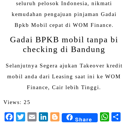
seluruh pelosok Indonesia, nikmati
kemudahan pengajuan pinjaman Gadai
Bpkb Mobil cepat di WOM Finance.
Gadai BPKB mobil tanpa bi
checking di Bandung
Selanjutnya Segera ajukan Takeover kredit
mobil anda dari Leasing saat ini ke WOM
Finance, Cair lebih Tinggi.
Views: 25
Facebook
Twitter
Email
LinkedIn
Blogger
Wha
S
Share