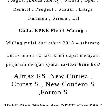
, Jaguar ,Lexus ,Mercy , Nissan , Opel ,
Renault , Peugeot , Suzuki , Ertiga
,Karimun , Serena , Dll
Gadai BPKB Mobil Wuling :
Wuling mulai dari tahun 2018 – sekarang
Untuk mobil ex-taxi kami dapat melayani
pinjaman dengan syarat
ex-taxi Blue bird
Almaz RS, New Cortez ,
Cortez S , New Confero S
,Formo S
Mobil Cina Wuling dan DFSK glory 580 /