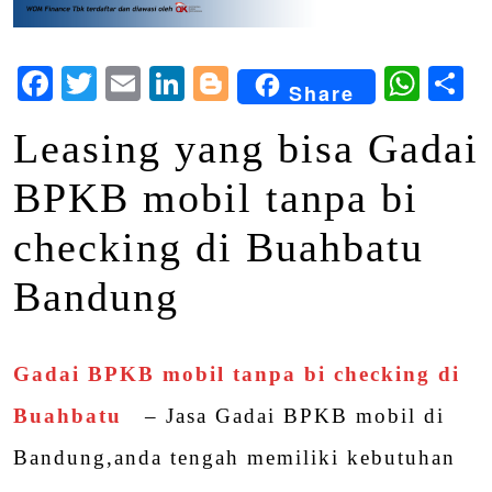
Facebook
Twitter
Email
LinkedIn
Blogger
Wha
S
Share
Leasing yang bisa Gadai
BPKB mobil tanpa bi
checking di Buahbatu
Bandung
Gadai BPKB mobil tanpa bi checking di
Buahbatu
– Jasa Gadai BPKB mobil di
Bandung,anda tengah memiliki kebutuhan