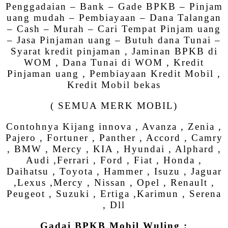
Penggadaian – Bank – Gade BPKB – Pinjam
uang mudah – Pembiayaan – Dana Talangan
– Cash – Murah – Cari Tempat Pinjam uang
– Jasa Pinjaman uang – Butuh dana Tunai –
Syarat kredit pinjaman , Jaminan BPKB di
WOM , Dana Tunai di WOM , Kredit
Pinjaman uang , Pembiayaan Kredit Mobil ,
Kredit Mobil bekas
( SEMUA MERK MOBIL)
Contohnya Kijang innova , Avanza , Zenia ,
Pajero , Fortuner , Panther , Accord , Camry
, BMW , Mercy , KIA , Hyundai , Alphard ,
Audi ,Ferrari , Ford , Fiat , Honda ,
Daihatsu , Toyota , Hammer , Isuzu , Jaguar
,Lexus ,Mercy , Nissan , Opel , Renault ,
Peugeot , Suzuki , Ertiga ,Karimun , Serena
, Dll
Gadai BPKB Mobil Wuling :