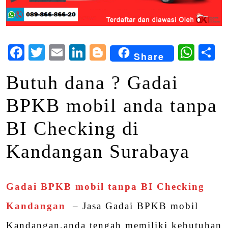
Facebook
Twitter
Email
LinkedIn
Blogger
Wha
S
Share
Butuh dana ? Gadai
BPKB mobil anda tanpa
BI Checking di
Kandangan Surabaya
Gadai BPKB mobil tanpa BI Checking
Kandangan
– Jasa Gadai BPKB mobil
Kandangan,anda tengah memiliki kebutuhan