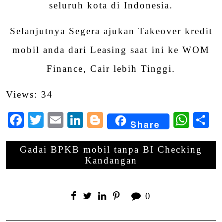
seluruh kota di Indonesia.
Selanjutnya Segera ajukan Takeover kredit
mobil anda dari Leasing saat ini ke WOM
Finance, Cair lebih Tinggi.
Views: 34
Facebook
Twitter
Email
LinkedIn
Blogger
Wha
S
Share
Gadai BPKB mobil tanpa BI Checking
Kandangan
0