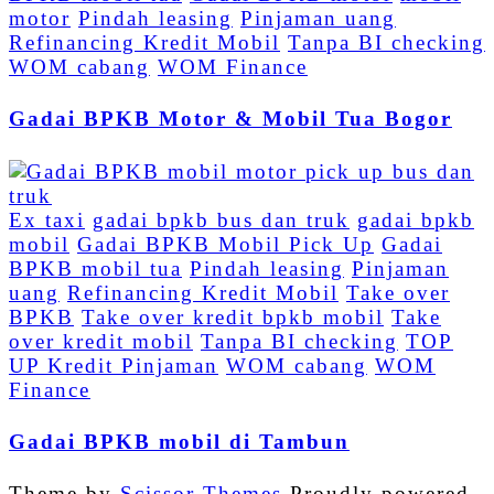
motor
Pindah leasing
Pinjaman uang
Refinancing Kredit Mobil
Tanpa BI checking
WOM cabang
WOM Finance
Gadai BPKB Motor & Mobil Tua Bogor
Ex taxi
gadai bpkb bus dan truk
gadai bpkb
mobil
Gadai BPKB Mobil Pick Up
Gadai
BPKB mobil tua
Pindah leasing
Pinjaman
uang
Refinancing Kredit Mobil
Take over
BPKB
Take over kredit bpkb mobil
Take
over kredit mobil
Tanpa BI checking
TOP
UP Kredit Pinjaman
WOM cabang
WOM
Finance
Gadai BPKB mobil di Tambun
Theme by
Scissor Themes
Proudly powered