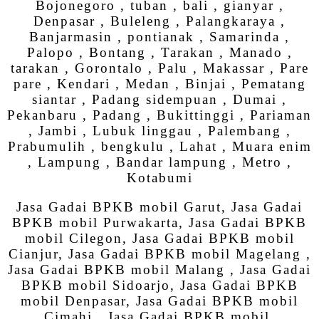
Bojonegoro , tuban , bali , gianyar ,
Denpasar , Buleleng , Palangkaraya ,
Banjarmasin , pontianak , Samarinda ,
Palopo , Bontang , Tarakan , Manado ,
tarakan , Gorontalo , Palu , Makassar , Pare
pare , Kendari , Medan , Binjai , Pematang
siantar , Padang sidempuan , Dumai ,
Pekanbaru , Padang , Bukittinggi , Pariaman
, Jambi , Lubuk linggau , Palembang ,
Prabumulih , bengkulu , Lahat , Muara enim
, Lampung , Bandar lampung , Metro ,
Kotabumi
Jasa Gadai BPKB mobil Garut, Jasa Gadai
BPKB mobil Purwakarta, Jasa Gadai BPKB
mobil Cilegon, Jasa Gadai BPKB mobil
Cianjur, Jasa Gadai BPKB mobil Magelang ,
Jasa Gadai BPKB mobil Malang , Jasa Gadai
BPKB mobil Sidoarjo, Jasa Gadai BPKB
mobil Denpasar, Jasa Gadai BPKB mobil
Cimahi , Jasa Gadai BPKB mobil