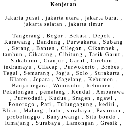
Kenjeran
Jakarta pusat , jakarta utara , jakarta barat ,
jakarta selatan , jakarta timur
Tangerang , Bogor , Bekasi , Depok ,
Karawang , Bandung , Purwakarta , Subang
, Serang , Banten , Cilegon , Cikampek ,
tambun , Cikarang , Cibitung , Tasik Garut ,
Sukabumi , Cianjur , Garut , Cirebon ,
indramayu , Cilacap , Purwokerto , Brebes ,
Tegal , Semarang , Jogja , Solo , Surakarta ,
Klaten , Jepara , Magelang , Kebumen ,
Banjarnegara , Wonosobo , kebumen ,
Pekalongan , pemalang , Kendal , Ambarawa
, Purwodadi , Kudus , Sragen , ngawi ,
Ponorogo , Pati , Tulungagung , kediri ,
Blitar , Malang , batu , surabaya , Pasuruan ,
probolinggo , Banyuwangi , Situ bondo ,
lumajang , Surabaya , Lamongan , Gresik ,