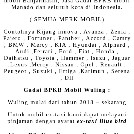
mobil Banjarmasin, Jasa Gadai BPKB mobil
Manado dan seluruh kota di Indonesia.
( SEMUA MERK MOBIL)
Contohnya Kijang innova , Avanza , Zenia ,
Pajero , Fortuner , Panther , Accord , Camry
, BMW , Mercy , KIA , Hyundai , Alphard ,
Audi ,Ferrari , Ford , Fiat , Honda ,
Daihatsu , Toyota , Hammer , Isuzu , Jaguar
,Lexus ,Mercy , Nissan , Opel , Renault ,
Peugeot , Suzuki , Ertiga ,Karimun , Serena
, Dll
Gadai BPKB Mobil Wuling :
Wuling mulai dari tahun 2018 – sekarang
Untuk mobil ex-taxi kami dapat melayani
pinjaman dengan syarat
ex-taxi Blue bird