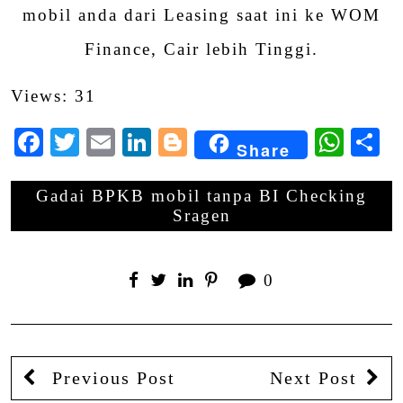
mobil anda dari Leasing saat ini ke WOM
Finance, Cair lebih Tinggi.
Views: 31
Facebook
Twitter
Email
LinkedIn
Blogger
Wha
S
Share
Gadai BPKB mobil tanpa BI Checking
Sragen
0
Previous Post
Next Post