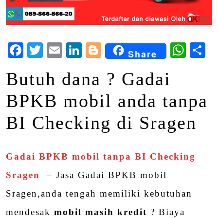
Facebook
Twitter
Email
LinkedIn
Blogger
Wha
S
Share
Butuh dana ? Gadai
BPKB mobil anda tanpa
BI Checking di Sragen
Gadai BPKB mobil tanpa BI Checking
Sragen
– Jasa Gadai BPKB mobil
Sragen,anda tengah memiliki kebutuhan
mendesak
mobil masih kredit
? Biaya