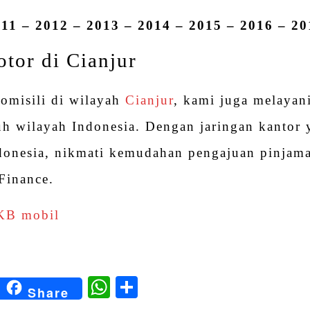
11 – 2012 – 2013 – 2014 – 2015 – 2016 – 2
tor di Cianjur
domisili di wilayah
Cianjur
, kami juga melayan
h wilayah Indonesia. Dengan jaringan kantor y
ndonesia, nikmati kemudahan pengajuan pinja
Finance.
KB mobil
kedIn
Blogger
WhatsApp
Share
Share