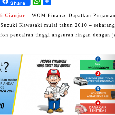
kedIn
Blogger
WhatsApp
Share
Share
i Cianjur
– WOM Finance Dapatkan Pinjama
uzuki Kawasaki mulai tahun 2010 – sekarang
fon pencairan tinggi angsuran ringan dengan 