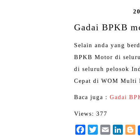
20
Gadai BPKB mo
Selain anda yang ber
BPKB Motor di seluru
di seluruh pelosok I
Cepat di WOM Multi 
Baca juga :
Gadai BP
Views: 377
Facebook
Twitter
Email
Lin