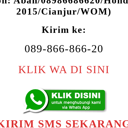
oh: Abah/08986686620/Hond
2015/Cianjur/WOM)
Kirim ke:
089-866-866-20
KLIK WA DI SINI
KIRIM SMS SEKARAN