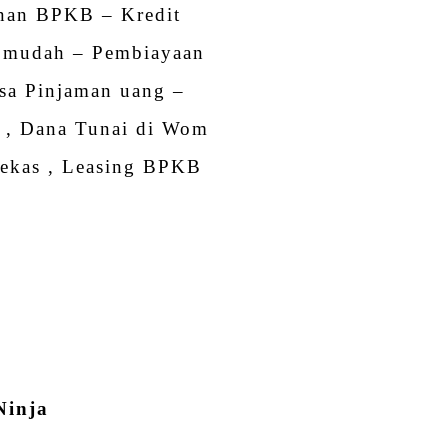
nan BPKB – Kredit
 mudah – Pembiayaan
sa Pinjaman uang –
m , Dana Tunai di Wom
bekas , Leasing BPKB
B
Ninja