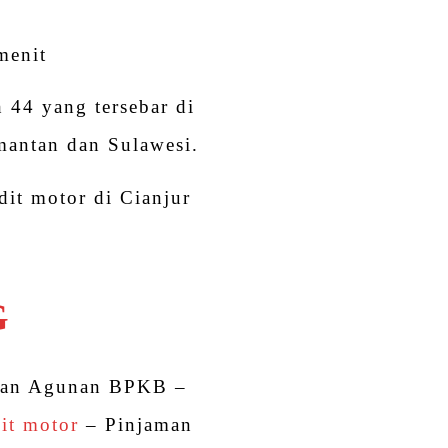
menit
 44 yang tersebar di
imantan dan Sulawesi.
it motor di Cianjur
G
man Agunan BPKB –
it motor
– Pinjaman