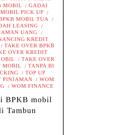
B MOBIL
GADAI
MOBIL PICK UP
BPKB MOBIL TUA
DAH LEASING
NJAMAN UANG
NANCING KREDIT
TAKE OVER BPKB
KE OVER KREDIT
MOBIL
TAKE OVER
T MOBIL
TANPA BI
CKING
TOP UP
T PINJAMAN
WOM
NG
WOM FINANCE
i BPKB mobil
di Tambun