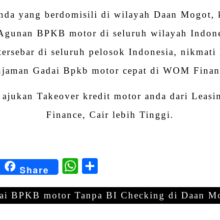
nda yang berdomisili di wilayah Daan Mogot, 
Agunan BPKB motor di seluruh wilayah Indone
tersebar di seluruh pelosok Indonesia, nikma
njaman Gadai Bpkb motor cepat di WOM Finan
 ajukan Takeover kredit motor anda dari Leas
Finance, Cair lebih Tinggi.
kedIn
Blogger
WhatsApp
Share
Share
ai BPKB motor Tanpa BI Checking di Daan M