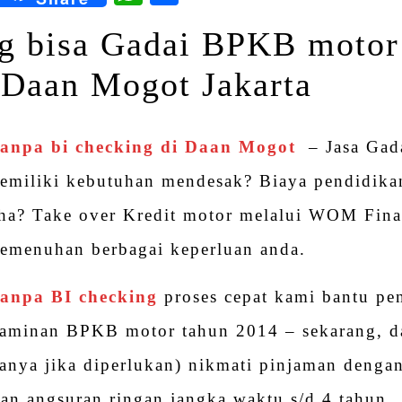
g bisa Gadai BPKB motor 
 Daan Mogot Jakarta
anpa bi checking di Daan Mogot
– Jasa Gad
memiliki kebutuhan mendesak? Biaya pendidika
ha? Take over Kredit motor melalui WOM Fina
 pemenuhan berbagai keperluan anda.
anpa BI checking
proses cepat kami bantu pe
jaminan BPKB motor tahun 2014 – sekarang, 
anya jika diperlukan) nikmati pinjaman dengan
an angsuran ringan jangka waktu s/d 4 tahun.