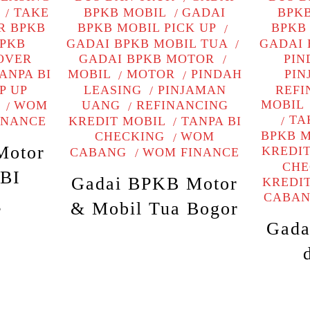
TAKE
BPKB MOBIL
GADAI
BPK
R BPKB
BPKB MOBIL PICK UP
BPKB 
BPKB
GADAI BPKB MOBIL TUA
GADAI 
OVER
GADAI BPKB MOTOR
PIN
ANPA BI
MOBIL
MOTOR
PINDAH
PI
P UP
LEASING
PINJAMAN
REFI
MOBIL
WOM
UANG
REFINANCING
TA
INANCE
KREDIT MOBIL
TANPA BI
BPKB 
CHECKING
WOM
Motor
KREDI
CABANG
WOM FINANCE
CHE
 BI
Gadai BPKB Motor
KREDI
CABA
g
& Mobil Tua Bogor
Gada