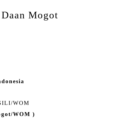
i Daan Mogot
ndonesia
SILI/WOM
ogot/WOM )