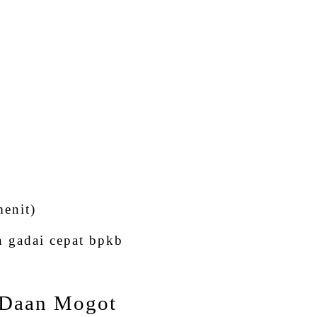
menit)
 gadai cepat bpkb
i Daan Mogot