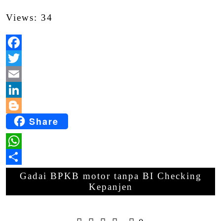
Views: 34
Facebook
Twitter
Email
LinkedIn
Share
Blogger
WhatsApp
Share
Gadai BPKB motor tanpa BI Checking
Kepanjen