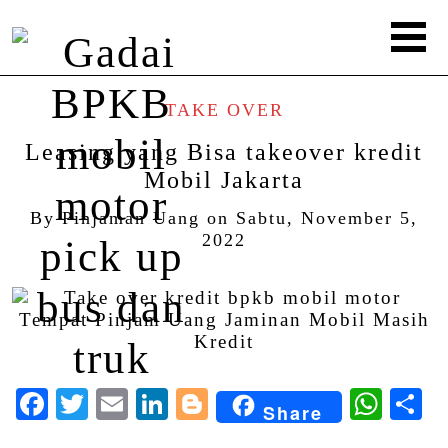
TAKE OVER
Leasing yang Bisa takeover kredit
Mobil Jakarta
By
Pinjaman Uang
on
Sabtu, November 5,
2022
Facebook
Twitter
Email
LinkedIn
Blogger
Wha
S
Share