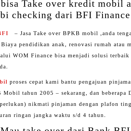
bisa Take over kredit mobil 
 bi checking dari BFI Finance
 BFI
– Jasa Take over BPKB mobil ,anda teng
Biaya pendidikan anak, renovasi rumah atau 
lalui WOM Finance bisa menjadi solusi terbai
da.
bil
proses cepat kami bantu pengajuan pinjam
 Mobil tahun 2005 – sekarang, dan beberap
iperlukan) nikmati pinjaman dengan plafon tin
uran ringan jangka waktu s/d 4 tahun.
Mau take over dari Bank BFI