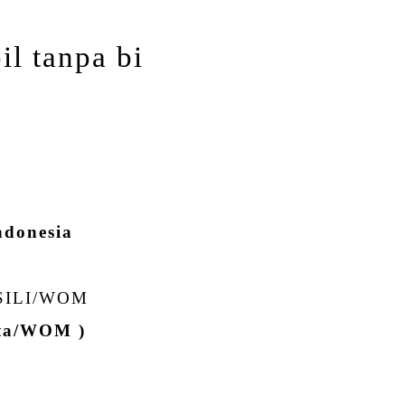
il tanpa bi
ndonesia
SILI/WOM
rta/WOM )