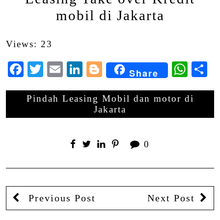
mobil di Jakarta
Views: 23
Facebook
Twitter
Email
LinkedIn
Blogger
Wha
S
Share
Pindah Leasing Mobil dan motor di
Jakarta
0
Previous Post
Next Post