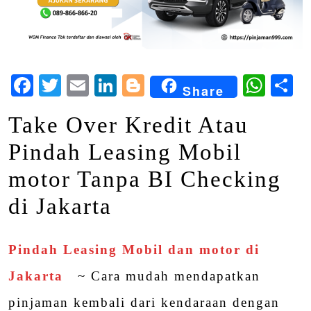
Facebook
Twitter
Email
LinkedIn
Blogger
Wha
S
Share
Take Over Kredit Atau
Pindah Leasing Mobil
motor Tanpa BI Checking
di Jakarta
Pindah Leasing Mobil dan motor di
Jakarta
~ Cara mudah mendapatkan
pinjaman kembali dari kendaraan dengan