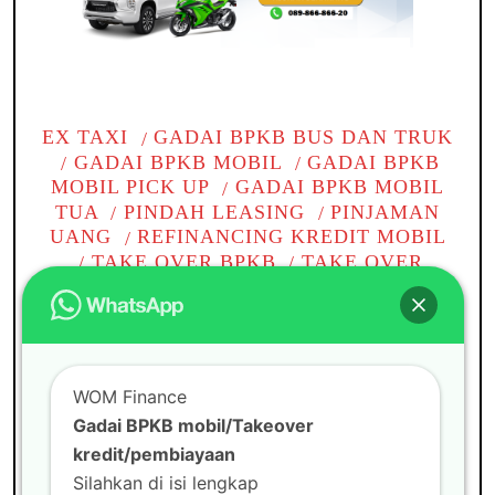
EX TAXI
GADAI BPKB BUS DAN TRUK
GADAI BPKB MOBIL
GADAI BPKB
MOBIL PICK UP
GADAI BPKB MOBIL
TUA
PINDAH LEASING
PINJAMAN
UANG
REFINANCING KREDIT MOBIL
TAKE OVER BPKB
TAKE OVER
KREDIT BPKB MOBIL
TAKE OVER
KREDIT MOBIL
TANPA BI CHECKING
TOP UP KREDIT PINJAMAN
WOM
CABANG
WOM FINANCE
WOM Finance
Gadai BPKB mobil di
Gadai BPKB mobil/Takeover
Tambun
kredit/pembiayaan
Silahkan di isi lengkap