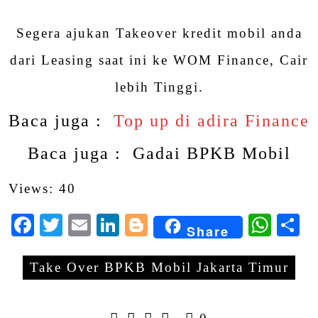
Segera ajukan Takeover kredit mobil anda
dari Leasing saat ini ke WOM Finance, Cair
lebih Tinggi.
Baca juga :
Top up di adira Finance
Baca juga :
Gadai BPKB Mobil
Views: 40
Facebook
Twitter
Email
LinkedIn
Blogger
Wha
S
Share
Take Over BPKB Mobil Jakarta Timur