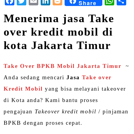
Facebook
Twitter
Email
LinkedIn
Blogger
Wha
S
Share
Menerima jasa Take
over kredit mobil di
kota
Jakarta Timur
Take Over BPKB Mobil Jakarta Timur
~
Anda sedang mencari
Jasa
Take over
Kredit Mobil
yang bisa melayani takeover
di Kota anda? Kami bantu proses
pengajuan
Takeover kredit mobil
/ pinjaman
BPKB dengan proses cepat.